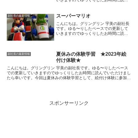
でいただけましたら幸いです。げんきタ
マゴんお土産で「げんきタマゴん」とい
う卵をいただきました😊卵ご飯用の醤油
スーパーマリオ
副社長の最新情報
も一緒に付けて下さって...
こんにちは。グリングリン 宇美の副社長
です。ゆる〜りしたペースでの更新して
いきますのでゆっくりしたお時間に読ん
でいただけましたら幸いです。スーパー
マリオブラザーズ1985年の第一作からス
ーパーマリオシリーズとして登場する任
天堂のキャラクター...
夏休みの体験学習 ★2023年絵
副社長の最新情報
付け体験★
こんにちは。グリングリン 宇美の副社長です。ゆる〜りしたペース
での更新していきますのでゆっくりしたお時間に読んでいただけまし
たら幸いです。今回は夏休みの体験学習として、絵付け体験に参加し
ました。絵付け体験白いお皿にカラフルなペンで色付けして...
スポンサーリンク