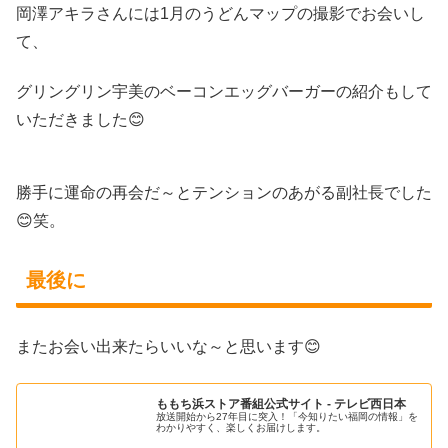
岡澤アキラさんには1月のうどんマップの撮影でお会いし
て、
グリングリン宇美のベーコンエッグバーガーの紹介もして
いただきました😊
勝手に運命の再会だ～とテンションのあがる副社長でした
😊笑。
最後に
またお会い出来たらいいな～と思います😊
ももち浜ストア番組公式サイト - テレビ西日本
放送開始から27年目に突入！「今知りたい福岡の情報」を
わかりやすく、楽しくお届けします。