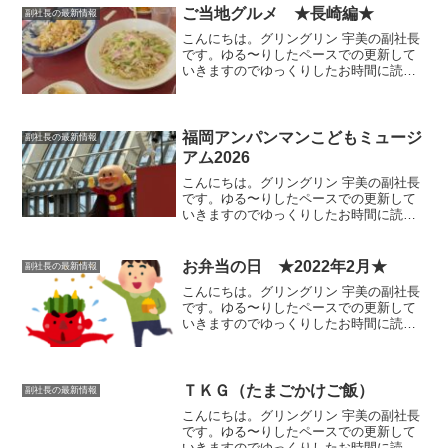
ご当地グルメ ★長崎編★
副社長の最新情報
こんにちは。グリングリン 宇美の副社長
です。ゆる〜りしたペースでの更新して
いきますのでゆっくりしたお時間に読ん
でいただけましたら幸いです。福壽（ふ
くじゅ）今回は、長崎に詳しい友人のお
ススメで「太麺皿うどん」が美味しいと
いう福壽（ふくじゅ）さ...
福岡アンパンマンこどもミュージ
副社長の最新情報
アム2026
こんにちは。グリングリン 宇美の副社長
です。ゆる〜りしたペースでの更新して
いきますのでゆっくりしたお時間に読ん
でいただけましたら幸いです。久しぶり
にアンパンマンミュージアムに行ってき
ました😊イベントスケジュールショーの
お弁当の日 ★2022年2月★
副社長の最新情報
スケジュールを観ながら...
こんにちは。グリングリン 宇美の副社長
です。ゆる〜りしたペースでの更新して
いきますのでゆっくりしたお時間に読ん
でいただけましたら幸いです。今回は、
個人的なお弁当の記録のようなもので
す。2月の季節行事2月3日節分の日 豆ま
きもしましたが、お弁...
ＴＫＧ（たまごかけご飯）
副社長の最新情報
こんにちは。グリングリン 宇美の副社長
です。ゆる〜りしたペースでの更新して
いきますのでゆっくりしたお時間に読ん