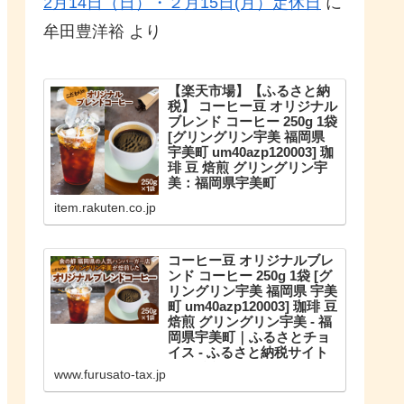
2月14日（日）・２月15日(月）定休日
に
牟田豊洋裕
より
【楽天市場】【ふるさと納
税】 コーヒー豆 オリジナル
ブレンド コーヒー 250g 1袋
[グリングリン宇美 福岡県
宇美町 um40azp120003] 珈
琲 豆 焙煎 グリングリン宇
美：福岡県宇美町
こだわりのオリジナルブレンド。
item.rakuten.co.jp
【ふるさと納税】 コーヒー豆 オリ
ジナルブレンド コーヒー 250g 1袋
珈琲 豆 焙煎 グリングリン宇美
コーヒー豆 オリジナルブレ
ンド コーヒー 250g 1袋 [グ
リングリン宇美 福岡県 宇美
町 um40azp120003] 珈琲 豆
焙煎 グリングリン宇美 - 福
岡県宇美町｜ふるさとチョ
イス - ふるさと納税サイト
福岡県宇美町のお礼の品や地域情
www.furusato-tax.jp
報を紹介。お礼の品や地域情報が
満載のふるさと納税No.1サイト