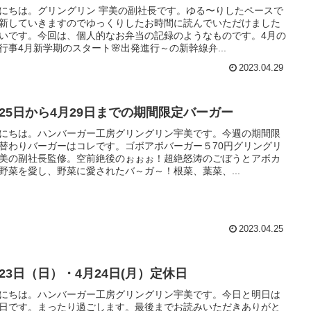
にちは。グリングリン 宇美の副社長です。ゆる〜りしたペースで
新していきますのでゆっくりしたお時間に読んでいただけました
いです。今回は、個人的なお弁当の記録のようなものです。4月の
行事4月新学期のスタート🌸出発進行～の新幹線弁...
2023.04.29
月25日から4月29日までの期間限定バーガー
にちは。ハンバーガー工房グリングリン宇美です。今週の期間限
替わりバーガーはコレです。ゴボアボバーガー５70円グリングリ
美の副社長監修。空前絶後のぉぉぉ！超絶怒涛のごぼうとアボカ
野菜を愛し、野菜に愛されたバ～ガ～！根菜、葉菜、...
2023.04.25
月23日（日）・4月24日(月）定休日
にちは。ハンバーガー工房グリングリン宇美です。今日と明日は
日です。まったり過ごします。最後までお読みいただきありがと