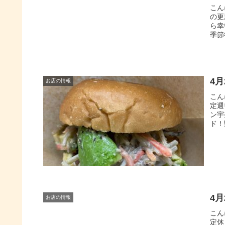
こん
の更
ら幸
季節
4
お店の情報
こん
定週
ン宇
ド！
4
お店の情報
こん
定休