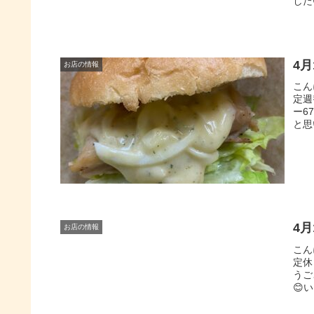
した
4
お店の情報
こん
定週
ー6
と思
4
お店の情報
こん
定休
うご
😊