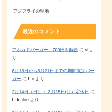
アジフライの聖地
最近のコメント
アボカドバーガー 700円を解説
に
yf
よ
り
8月18日から8月21日までの期間限定バー
ガー
に
htn
より
2月14日（日）・２月15日(月）定休日
に
hidechie
より