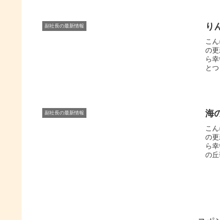
り
副社長の最新情報
こん
の更
ら幸
とつ
海
副社長の最新情報
こん
の更
ら幸
の丘