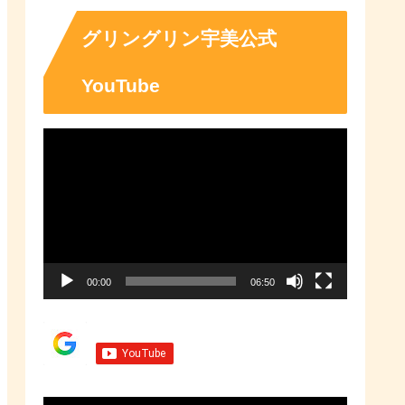
「ふるさとチョイス」なら、地域
の魅力を知ったうえで、あなたが
応援したい地域に簡単・便利にふ
グリングリン宇美公式
るさと納税で寄付ができます。
YouTube
動
画
プ
レ
ー
00:00
06:50
ヤ
ー