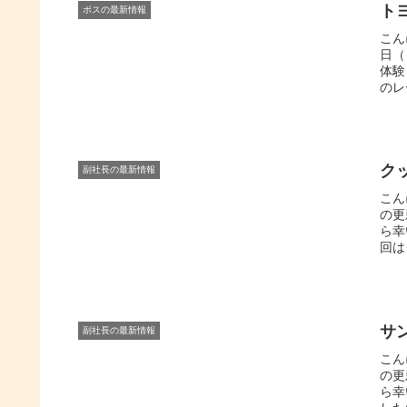
ト
ボスの最新情報
こん
日（
体験
のレ
ク
副社長の最新情報
こん
の更
ら幸
回は
サ
副社長の最新情報
こん
の更
ら幸