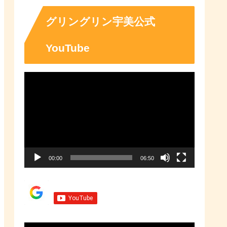
「ふるさとチョイス」なら、地域
の魅力を知ったうえで、あなたが
応援したい地域に簡単・便利にふ
グリングリン宇美公式
るさと納税で寄付ができます。
YouTube
動
画
プ
レ
ー
00:00
06:50
ヤ
ー