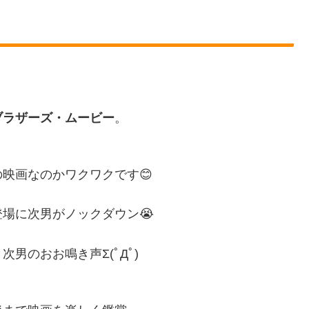
。
ブラザーズ・ムービー
。
映画なのかワクワクです😊
場に次男がノックダウン😭
男のおお鳴き声Σ(ﾟДﾟ)