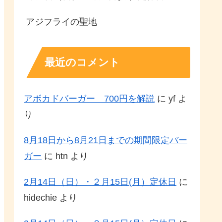
アジフライの聖地
最近のコメント
アボカドバーガー 700円を解説
に
yf
よ
り
8月18日から8月21日までの期間限定バー
ガー
に
htn
より
2月14日（日）・２月15日(月）定休日
に
hidechie
より