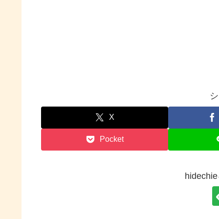
シ
X
Pocket
hidec