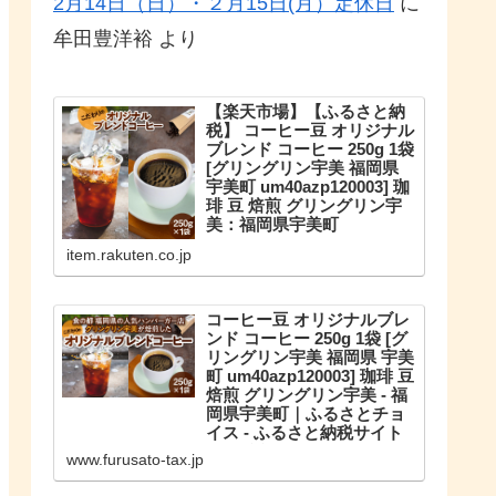
2月14日（日）・２月15日(月）定休日
に
牟田豊洋裕
より
【楽天市場】【ふるさと納
税】 コーヒー豆 オリジナル
ブレンド コーヒー 250g 1袋
[グリングリン宇美 福岡県
宇美町 um40azp120003] 珈
琲 豆 焙煎 グリングリン宇
美：福岡県宇美町
こだわりのオリジナルブレンド。
item.rakuten.co.jp
【ふるさと納税】 コーヒー豆 オリ
ジナルブレンド コーヒー 250g 1袋
珈琲 豆 焙煎 グリングリン宇美
コーヒー豆 オリジナルブレ
ンド コーヒー 250g 1袋 [グ
リングリン宇美 福岡県 宇美
町 um40azp120003] 珈琲 豆
焙煎 グリングリン宇美 - 福
岡県宇美町｜ふるさとチョ
イス - ふるさと納税サイト
福岡県宇美町のお礼の品や地域情
www.furusato-tax.jp
報を紹介。お礼の品や地域情報が
満載のふるさと納税No.1サイト