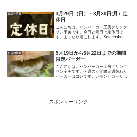
クのチキンバーガー750円またしても副社
長監修のバーガー。ガツンと来るガーリ
ックと思いきやフレッシュなレモンを使
3月29日（日）・3月30日(月）定
お店の情報
った爽やかな風味と程...
休日
こんにちは。ハンバーガー工房グリング
リン宇美です。今日と明日は定休日で
す。まったり過ごします。Screenshot最
後に最後までお読みいただきありがとう
ございました。皆様の今日が、笑顔いっ
ぱいの一日になりますように😊いってら
5月19日から5月22日までの期間
お店の情報
っしゃい。
限定バーガー
こんにちは。ハンバーガー工房グリング
リン宇美です。今週の期間限定週替わり
バーガーはコレです。レモンとガーリッ
クのチキンバーガー850円またしても副社
長監修のバーガー。ガツンと来るガーリ
ックと思いきやフレッシュなレモンを使
った爽やかな風味と程...
スポンサーリンク