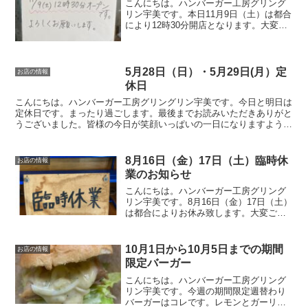
こんにちは。ハンバーガー工房グリング
リン宇美です。本日11月9日（土）は都合
により12時30分開店となります。大変ご
迷惑をお掛けしますがよろしくお願いい
たします。最後に最後までお読みいただ
きありがとうございました。皆様の今日
が笑顔いっぱいの...
5月28日（日）・5月29日(月）定
お店の情報
休日
こんにちは。ハンバーガー工房グリングリン宇美です。今日と明日は
定休日です。まったり過ごします。最後までお読みいただきありがと
うございました。皆様の今日が笑顔いっぱいの一日になりますように
😊
8月16日（金）17日（土）臨時休
お店の情報
業のお知らせ
こんにちは。ハンバーガー工房グリング
リン宇美です。8月16日（金）17日（土）
は都合によりお休み致します。大変ご迷
惑をお掛けしますがよろしくお願いいた
します。最後に最後までお読みいただき
ありがとうございました。皆様の今日
10月1日から10月5日までの期間
お店の情報
が、笑顔いっぱいの一...
限定バーガー
こんにちは。ハンバーガー工房グリング
リン宇美です。今週の期間限定週替わり
バーガーはコレです。レモンとガーリッ