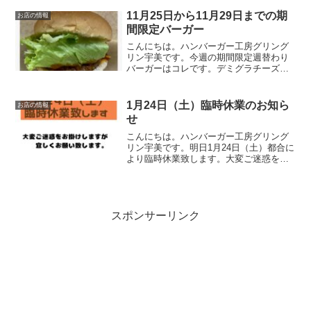
ーガー。「양념치킨 バーガー」です！
オリジナルの甘辛いソースとチキンで、
11月25日から11月29日までの期
お店の情報
韓国風のチキンバーガ...
間限定バーガー
こんにちは。ハンバーガー工房グリング
リン宇美です。今週の期間限定週替わり
バーガーはコレです。デミグラチーズバ
ーガー 750円オリジナルのパティに、こ
だわりチーズその上にグリングリンUMI
秘伝のデミグラスソースをかけレタスと
1月24日（土）臨時休業のお知ら
お店の情報
バンズで挟んだら美...
せ
こんにちは。ハンバーガー工房グリング
リン宇美です。明日1月24日（土）都合に
より臨時休業致します。大変ご迷惑をお
掛けしますがよろしくお願いいたしま
す。最後に最後までお読みいただきあり
がとうございました。皆様の今日が笑顔
いっぱいの一日になりま...
スポンサーリンク