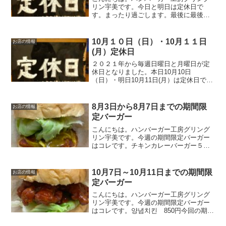
リン宇美です。今日と明日は定休日で
す。まったり過ごします。最後に最後ま
でお読みいただきありがとうございまし
た。皆様の今日が、笑顔いっぱいの一日
になりますように😊いってらっしゃい。
10月１０日（日）・10月１１日
お店の情報
(月）定休日
２０２１年から毎週日曜日と月曜日が定
休日となりました。本日10月10日
（日）・明日10月11日(月）は定休日で
す。まったり過ごします。またのご来店
お待ちしております。皆様の今日が笑顔
いっぱいの一日になりますように☺いっ
8月3日から8月7日までの期間限
お店の情報
てらっしゃい。
定バーガー
こんにちは。ハンバーガー工房グリング
リン宇美です。今週の期間限定バーガー
はコレです。チキンカレーバーガー５８
０円オリジナルのカレーソースと当店自
慢のタンドリーチキンをバーガーにして
みました。ピリ辛のカレーソースがクセ
10月7日～10月11日までの期間限
お店の情報
になる逸品です。（辛味を...
定バーガー
こんにちは。ハンバーガー工房グリング
リン宇美です。今週の期間限定バーガー
はコレです。양념치킨 850円今回の期間
限定バーガーは副社長監修の最新作のバ