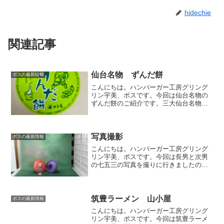
hidechie
関連記事
仙台名物 ずんだ餅
ボスの最新情報
こんにちは。ハンバーガー工房グリング
リン宇美、ボスです。今回は仙台名物の
ずんだ餅のご紹介です。三大仙台名物の1
つ牛タン・笹かま・ずんだ餅と仙台三大
名物らしく、ネットでポチっと購入しま
した。私は初めて食べるずんだ餅。どん
なお味か楽しみです☻箱...
写真撮影
ボスの最新情報
こんにちは。ハンバーガー工房グリング
リン宇美、ボスです。今回は長男と次男
の七五三の写真を撮りに行きましたの回
です。大きくなりました。３才の次男が
着ている白地の羽織袴は、長男が3才の時
に着ていた物で、今では次男にピッタ
リ。７才になる長男は今回...
筑豊ラーメン 山小屋
ボスの最新情報
こんにちは。ハンバーガー工房グリング
リン宇美、ボスです。今回は筑豊ラーメ