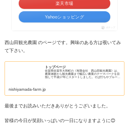
楽天市場
Yahooショッピング
ポチップ
西山田観光農園 のページです。興味のある方は覗いてみ
て下さい。
トップページ
佐賀県佐賀市大和町の《有限会社 西山田観光農園》は、
農業体験から観光農園まで幅広い農業のテーマパークを目
指して平成17年にスタートしました。そば打ちやブルーベ
リー収穫などを体験していただき、自然を体いっぱいに体
感してください。あなたも楽しい...
nishiyamada-farm.jp
最後までお読みいただきありがとうございました。
皆様の今日が笑顔いっぱいの一日になりますように😊