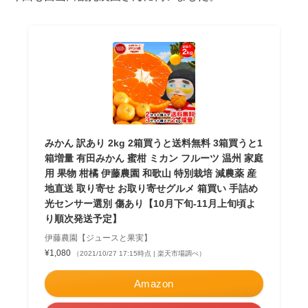
みかん 訳あり 2kg 2箱買うと送料無料 3箱買うと1
箱増量 有田みかん 蜜柑 ミカン フルーツ 温州 家庭
用 果物 柑橘 伊藤農園 和歌山 特別栽培 減農薬 産
地直送 取り寄せ お取り寄せグルメ 箱買い 手詰め
光センサー選別 傷あり【10月下旬-11月上旬頃よ
り順次発送予定】
伊藤農園【ジュースと果実】
¥1,080
（2021/10/27 17:15時点 | 楽天市場調べ）
Amazon