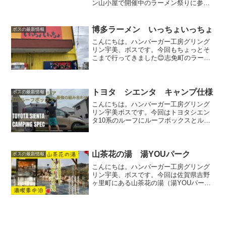
ン山小屋で開催中のラーメン祭りに参加
してきました😊FM福岡コラボ企画FM福
岡モーニングジャムのラジオDJナカジー
（中島浩二）との期間限定コラボラーメ
博多ラーメン いっちょいっちょ
ボスの最新情報
ン。クリア豚骨スッキ...
こんにちは。ハンバーガー工房グリング
リン宇美、ボスです。今回もちょっとそ
こまで行ってきました😊志免町のラーメ
ン屋さん個人的にラーメン激戦区の志免
町に有るラーメン屋さん。サラリーマン
時代によく行っていたお店です。今回は
家族で行きました。私と子...
トヨタ シエンタ キャンプ仕様
ボスの最新情報
こんにちは。ハンバーガー工房グリング
リン宇美ボスです。今回はトヨタシエン
タ10系のルーフにルーフボックスとルー
フラックを2つ同時に載せてキャンプ仕様
にしてみました。＊ちなみに170系も共通
です。INNOとTERZOYouTubeでも解説
して...
山茶花の湯 湯YOUパーク
ボスの最新情報
こんにちは。ハンバーガー工房グリング
リン宇美、ボスです。今回は佐賀県吉野
ヶ里町にある山茶花の湯（湯YOUパー
ク）を利用して楽しんできました😊絶景
の露天風呂YouTubeも更新しました😊良
かったら見て下さい。佐賀平野と脊振山
脈を一望する露天風...