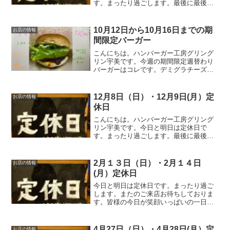
す。まったり過ごします。最後に最後ま
でお読みいただきありがとうございまし
た。皆様の今日が、笑顔いっぱいの一日
になりますように😊いってらっしゃい。
10月12日から10月16日までの期
お店の情報
間限定バーガー
こんにちは。ハンバーガー工房グリング
リン宇美です。今週の期間限定週替わり
バーガーはコレです。デミグラチーズバ
ーガー ５３０円オリジナルのパティ
に、こだわりチーズその上にグリングリ
ンUMI秘伝のデミグラスソースをかけレ
12月8日（日）・12月9日(月）定
お店の情報
タスとバンズで挟んだら美...
休日
こんにちは。ハンバーガー工房グリング
リン宇美です。今日と明日は定休日で
す。まったり過ごします。最後に最後ま
でお読みいただきありがとうございまし
た。皆様の今日が、笑顔いっぱいの一日
になりますように😊いってらっしゃい。
2月１３日（日）・2月１４日
お店の情報
(月）定休日
今日と明日は定休日です。まったり過ご
します。またのご来店お待ちしておりま
す。皆様の今日が笑顔いっぱいの一日に
なりますように☺いってらっしゃい。
4月27日（日）・4月28日(月）定
お店の情報