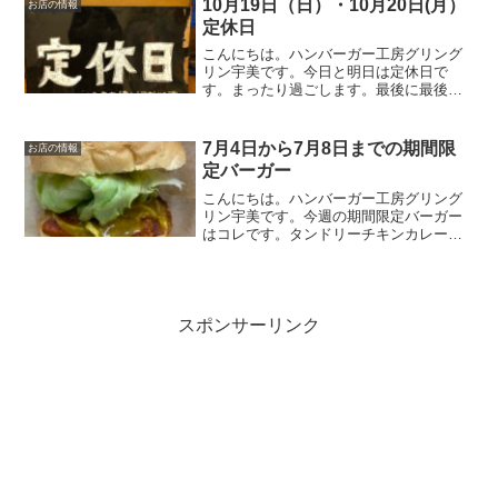
10月19日（日）・10月20日(月）
お店の情報
い。
定休日
こんにちは。ハンバーガー工房グリング
リン宇美です。今日と明日は定休日で
す。まったり過ごします。最後に最後ま
でお読みいただきありがとうございまし
た。皆様の今日が、笑顔いっぱいの一日
になりますように😊いってらっしゃい。
7月4日から7月8日までの期間限
お店の情報
定バーガー
こんにちは。ハンバーガー工房グリング
リン宇美です。今週の期間限定バーガー
はコレです。タンドリーチキンカレーバ
ーガー750円オリジナルのカレーソースと
当店自慢のタンドリーチキンをバーガー
にしてみました。ピリ辛のカレーソース
がクセになる逸品です...
スポンサーリンク