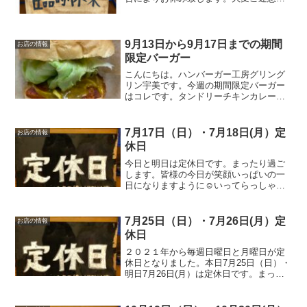
お掛けしますがよろしくお願いいたしま
す。最後に最後までお読みいただきあり
がとうございました。皆様の今日が、笑
顔いっぱいの一日にな...
9月13日から9月17日までの期間
お店の情報
限定バーガー
こんにちは。ハンバーガー工房グリング
リン宇美です。今週の期間限定バーガー
はコレです。タンドリーチキンカレーバ
ーガー670円オリジナルのカレーソースと
当店自慢のタンドリーチキンをバーガー
にしてみました。ピリ辛のカレーソース
7月17日（日）・7月18日(月）定
お店の情報
がクセになる逸品です...
休日
今日と明日は定休日です。まったり過ご
します。皆様の今日が笑顔いっぱいの一
日になりますように☺いってらっしゃ
い。
7月25日（日）・7月26日(月）定
お店の情報
休日
２０２１年から毎週日曜日と月曜日が定
休日となりました。本日7月25日（日）・
明日7月26日(月）は定休日です。まった
り過ごします。またのご来店お待ちして
おります。皆様の今日が笑顔いっぱいの
一日になりますように☺いってらっしゃ