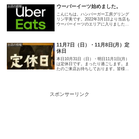
ースをそえたバーガーです。オリジナル
のタルタルソースには、なんと！高菜漬
ウーバーイーツ始めました。
お店の情報
けが入っています！ぜ...
こんにちは。ハンバーガー工房グリング
リン宇美です。2022年3月1日より当店も
ウーバーイーツのエリアに入りました。
配達範囲は当店より半径3キロ圏内となり
ます。最後にフードデリバリーサービス
のシステム上、店頭価格よりも価格は高
くなりますのでご...
11月7日（日）・11月8日(月）定
お店の情報
休日
本日10月31日（日）・明日11月1日(月）
は定休日です。まったり過ごします。ま
たのご来店お待ちしております。皆様の
今日が笑顔いっぱいの一日になりますよ
うに☺いってらっしゃい。
スポンサーリンク