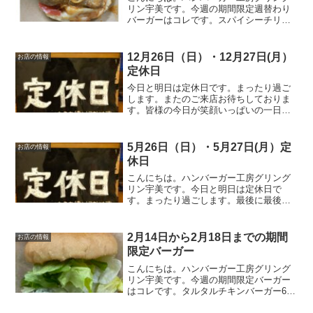
リン宇美です。今週の期間限定週替わり
バーガーはコレです。スパイシーチリチ
キンバーガー 850円オリジナルのソルト
チキンにチョイとピリ辛チリソース。レ
タスをのせればトロっと流れる出るチリ
12月26日（日）・12月27日(月）
お店の情報
ソース。そそられる事...
定休日
今日と明日は定休日です。まったり過ご
します。またのご来店お待ちしておりま
す。皆様の今日が笑顔いっぱいの一日に
なりますように☺いってらっしゃい。
5月26日（日）・5月27日(月）定
お店の情報
休日
こんにちは。ハンバーガー工房グリング
リン宇美です。今日と明日は定休日で
す。まったり過ごします。最後に最後ま
でお読みいただきありがとうございまし
た。皆様の今日が、笑顔いっぱいの一日
になりますように😊いってらっしゃい。
2月14日から2月18日までの期間
お店の情報
限定バーガー
こんにちは。ハンバーガー工房グリング
リン宇美です。今週の期間限定バーガー
はコレです。タルタルチキンバーガー670
円チキンカツに具だくさんのタルタルソ