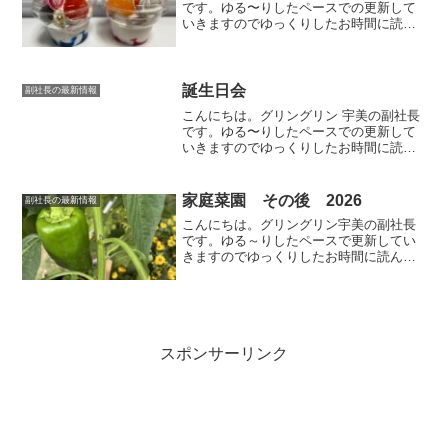
です。ゆる〜りしたペースでの更新して
いきますのでゆっくりしたお時間に読ん
でいただけましたら幸いです。ミニサン
デー作り夏休みに食品サンプル（納豆ご
はんといくら丼）作り体験をさせていた
だいたサンプルriki...
誕生日会
副社長の最新情報
こんにちは。グリングリン 宇美の副社長
です。ゆる〜りしたペースでの更新して
いきますのでゆっくりしたお時間に読ん
でいただけましたら幸いです。今回は愛
犬のお誕生日会です🐶犬用ケーキ毎年お
誕生日に犬用のケーキでお祝いしていま
家庭菜園 その後 2026
副社長の最新情報
す。イオンペットで購入...
こんにちは。グリングリン宇美の副社長
です。ゆる～りしたペースで更新してい
きますのでゆっくりしたお時間に読んで
いただけましたら幸いです。ピーマンプ
ランター栽培ですが少し野菜を育ててい
ます😊収穫したあとお料理に次男君チャ
レンジ！ミンチをにぎにぎ...
スポンサーリンク