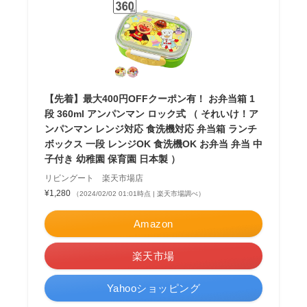
【先着】最大400円OFFクーポン有！ お弁当箱 1
段 360ml アンパンマン ロック式 （ それいけ！ア
ンパンマン レンジ対応 食洗機対応 弁当箱 ランチ
ボックス 一段 レンジOK 食洗機OK お弁当 弁当 中
子付き 幼稚園 保育園 日本製 ）
リビングート 楽天市場店
¥1,280
（2024/02/02 01:01時点 | 楽天市場調べ）
Amazon
楽天市場
Yahooショッピング