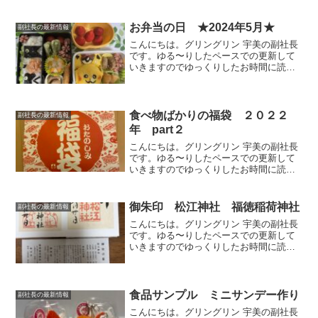
お弁当の日 ★2024年5月★
副社長の最新情報
こんにちは。グリングリン 宇美の副社長
です。ゆる〜りしたペースでの更新して
いきますのでゆっくりしたお時間に読ん
でいただけましたら幸いです。今回は、
個人的なお弁当の記録のようなもので
す。5月の季節行事5月はこどもの日にち
なんで「こいのぼり弁当...
食べ物ばかりの福袋 ２０２２
副社長の最新情報
年 part２
こんにちは。グリングリン 宇美の副社長
です。ゆる〜りしたペースでの更新して
いきますのでゆっくりしたお時間に読ん
でいただけましたら幸いです。今回は、
福袋のご紹介part２です。 ミスタードー
ナツ ミスタードーナツさん 2,200円
御朱印 松江神社 福徳稲荷神社
副社長の最新情報
（税込み）の...
こんにちは。グリングリン 宇美の副社長
です。ゆる〜りしたペースでの更新して
いきますのでゆっくりしたお時間に読ん
でいただけましたら幸いです。御朱印
松江神社 福徳稲荷神社島根県 国宝・
松江城山内にある松江神社へ行った時の
御朱印の記録です。松江...
食品サンプル ミニサンデー作り
副社長の最新情報
こんにちは。グリングリン 宇美の副社長