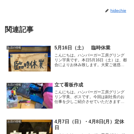
hidechie
関連記事
5月16日（土） 臨時休業
お店の情報
こんにちは。ハンバーガー工房グリング
リン宇美です。本日5月16日（土）は、都
合によりお休み致します。大変ご迷惑を
お掛けしますがよろしくお願いいたしま
す。最後に最後までお読みいただきあり
がとうございました。皆様の今日が、笑
顔いっぱいの一日にな...
立て看板作成
お店の情報
こんにちは。ハンバーガー工房グリング
リン宇美、ボスです。今回は副社長のお
仕事を少しご紹介させていただきます。
手書きのオリジナルデザイン店舗の外に
置いていた立て看板が老朽化していたの
で、新たに副社長に作成してもらいまし
た😊今回も前回とあまり変...
4月7日（日）・4月8日(月）定休
お店の情報
日