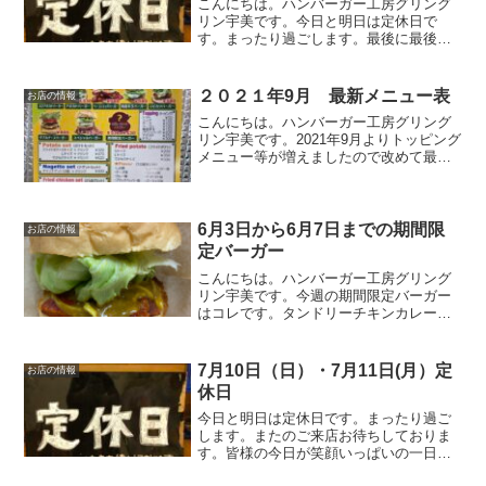
こんにちは。ハンバーガー工房グリング
リン宇美です。今日と明日は定休日で
す。まったり過ごします。最後に最後ま
でお読みいただきありがとうございまし
た。皆様の今日が、笑顔いっぱいの一日
になりますように😊いってらっしゃい。
２０２１年9月 最新メニュー表
お店の情報
こんにちは。ハンバーガー工房グリング
リン宇美です。2021年9月よりトッピング
メニュー等が増えましたので改めて最新
メニュー表をご案内いたします。宜しく
お願い致します。最後までお読みいただ
きありがとうございました。皆様の今日
が笑顔いっぱいの一...
6月3日から6月7日までの期間限
お店の情報
定バーガー
こんにちは。ハンバーガー工房グリング
リン宇美です。今週の期間限定バーガー
はコレです。タンドリーチキンカレーバ
ーガー850円オリジナルのカレーソースと
当店自慢のタンドリーチキンをバーガー
にしてみました。ピリ辛のカレーソース
7月10日（日）・7月11日(月）定
お店の情報
がクセになる逸品です...
休日
今日と明日は定休日です。まったり過ご
します。またのご来店お待ちしておりま
す。皆様の今日が笑顔いっぱいの一日に
なりますように☺いってらっしゃい。