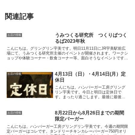
関連記事
うみつくる研究所 つくりばつく
お店の情報
るば2023年秋
こんにちは。グリングリン宇美です。明日11月11日にJR宇美駅前広
場にて、うみつくる研究所主催のイベントが開催されます。ワークシ
ョップや体験コーナー・飲食コーナー等、面白そうなイベントです。
最後につくりばつくるばイベント詳細は下記ページをご...
4月13日（日）・4月14日(月）定
お店の情報
休日
こんにちは。ハンバーガー工房グリング
リン宇美です。今日と明日は定休日で
す。まったり過ごします。最後に最後ま
でお読みいただきありがとうございまし
た。皆様の今日が、笑顔いっぱいの一日
になりますように😊いってらっしゃい。
8月22日から8月26日までの期間
お店の情報
限定バーガー
こんにちは。ハンバーガー工房グリングリン宇美です。今週の期間限
定バーガーはコレです。タンドリーチキンカレーバーガー750円オリ