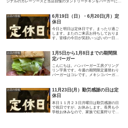
ジナルのカレーソースと当店自慢のタンドリーチキンをバーガーにし
てみました。ピリ辛のカレーソースがクセになる逸品です...
6月19日（日）・6月20日(月）定
お店の情報
休日
今日と明日は定休日です。まったり過ご
します。またのご来店お待ちしておりま
す。皆様の今日が笑顔いっぱいの一日に
なりますように☺いってらっしゃい。
1月5日から1月8日までの期間限
お店の情報
定バーガー
こんにちは。ハンバーガー工房グリング
リン宇美です。今週の期間限定週替わり
バーガーはコレです。メキシコバーガ
ー 620円メキシコの事に関してあまり詳
しくないグリングリン宇美のボスがメキ
シコと言えばコレと自信を持って提供す
11月23日(月）勤労感謝の日は定
お店の情報
る期間限定週替わりバー...
休日
本日１１月２３日月曜日は勤労感謝の日
で祝日ですが、お休みします。長男も小
学校お休みなので、家族で紅葉狩りでも
したいです。またのご来店お待ちしてお
ります。皆様の今日が笑顔いっぱいの一
日になりますように☺いってらっしゃ