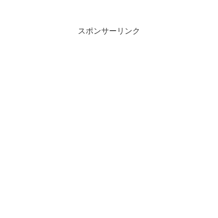
後に夏祭りの商工会ページです。興味の
ある方は覗いてみてく...
スポンサーリンク