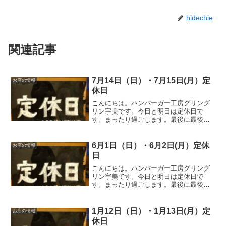
hidechie
関連記事
7月14日（日）・7月15日(月）定
お店の情報
休日
こんにちは。ハンバーガー工房グリング
リン宇美です。今日と明日は定休日で
す。まったり過ごします。最後に最後ま
でお読みいただきありがとうございまし
た。皆様の今日が、笑顔いっぱいの一日
になりますように😊いってらっしゃい。
6月1日（日）・6月2日(月）定休
お店の情報
日
こんにちは。ハンバーガー工房グリング
リン宇美です。今日と明日は定休日で
す。まったり過ごします。最後に最後ま
でお読みいただきありがとうございまし
た。皆様の今日が、笑顔いっぱいの一日
になりますように😊いってらっしゃい。
1月12日（日）・1月13日(月）定
お店の情報
休日