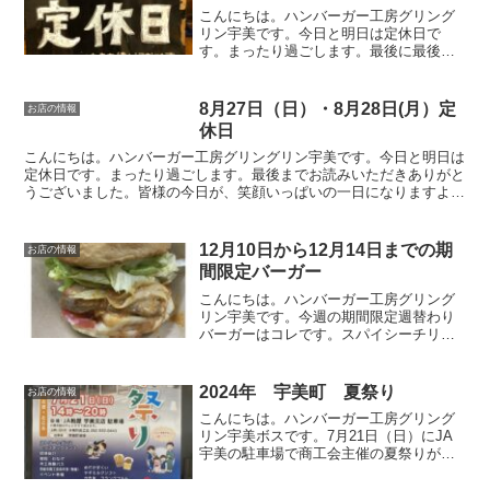
こんにちは。ハンバーガー工房グリング
リン宇美です。今日と明日は定休日で
す。まったり過ごします。最後に最後ま
でお読みいただきありがとうございまし
た。皆様の今日が、笑顔いっぱいの一日
になりますように😊いってらっしゃい。
8月27日（日）・8月28日(月）定
お店の情報
休日
こんにちは。ハンバーガー工房グリングリン宇美です。今日と明日は
定休日です。まったり過ごします。最後までお読みいただきありがと
うございました。皆様の今日が、笑顔いっぱいの一日になりますよう
に😊いってらっしゃい。
12月10日から12月14日までの期
お店の情報
間限定バーガー
こんにちは。ハンバーガー工房グリング
リン宇美です。今週の期間限定週替わり
バーガーはコレです。スパイシーチリチ
キンバーガー 750円オリジナルのソルト
チキンにチョイとピリ辛チリソース。レ
タスをのせればトロっと流れる出るチリ
2024年 宇美町 夏祭り
お店の情報
ソース。そそられる事...
こんにちは。ハンバーガー工房グリング
リン宇美ボスです。7月21日（日）にJA
宇美の駐車場で商工会主催の夏祭りが開
催されます。色々な出店やイベント盛り
沢山の夏祭りです。楽しめそうです😊最