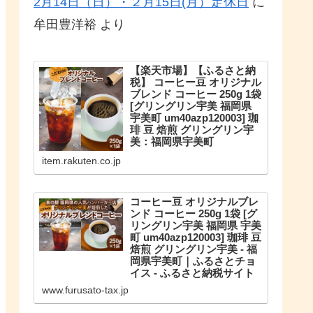
2月14日（日）・２月15日(月）定休日
に
牟田豊洋裕
より
【楽天市場】【ふるさと納
税】 コーヒー豆 オリジナル
ブレンド コーヒー 250g 1袋
[グリングリン宇美 福岡県
宇美町 um40azp120003] 珈
琲 豆 焙煎 グリングリン宇
美：福岡県宇美町
こだわりのオリジナルブレンド。
item.rakuten.co.jp
【ふるさと納税】 コーヒー豆 オリ
ジナルブレンド コーヒー 250g 1袋
珈琲 豆 焙煎 グリングリン宇美
コーヒー豆 オリジナルブレ
ンド コーヒー 250g 1袋 [グ
リングリン宇美 福岡県 宇美
町 um40azp120003] 珈琲 豆
焙煎 グリングリン宇美 - 福
岡県宇美町｜ふるさとチョ
イス - ふるさと納税サイト
福岡県宇美町のお礼の品や地域情
www.furusato-tax.jp
報を紹介。お礼の品や地域情報が
満載のふるさと納税No.1サイト