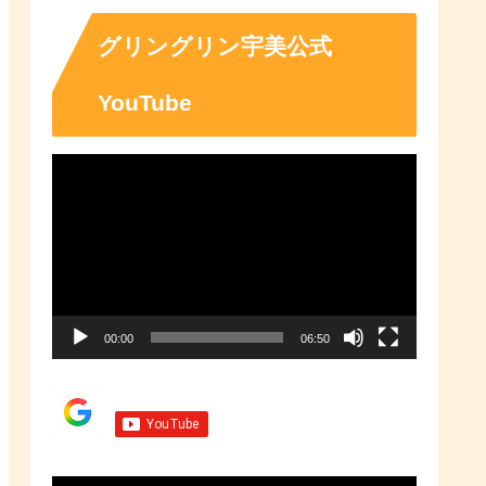
「ふるさとチョイス」なら、地域
の魅力を知ったうえで、あなたが
応援したい地域に簡単・便利にふ
グリングリン宇美公式
るさと納税で寄付ができます。
YouTube
動
画
プ
レ
ー
00:00
06:50
ヤ
ー