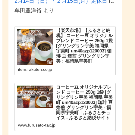
2月14日（日）・２月15日(月）定休日
に
牟田豊洋裕
より
【楽天市場】【ふるさと納
税】 コーヒー豆 オリジナル
ブレンド コーヒー 250g 1袋
[グリングリン宇美 福岡県
宇美町 um40azp120003] 珈
琲 豆 焙煎 グリングリン宇
美：福岡県宇美町
こだわりのオリジナルブレンド。
item.rakuten.co.jp
【ふるさと納税】 コーヒー豆 オリ
ジナルブレンド コーヒー 250g 1袋
珈琲 豆 焙煎 グリングリン宇美
コーヒー豆 オリジナルブレ
ンド コーヒー 250g 1袋 [グ
リングリン宇美 福岡県 宇美
町 um40azp120003] 珈琲 豆
焙煎 グリングリン宇美 - 福
岡県宇美町｜ふるさとチョ
イス - ふるさと納税サイト
福岡県宇美町のお礼の品や地域情
www.furusato-tax.jp
報を紹介。お礼の品や地域情報が
満載のふるさと納税No.1サイト