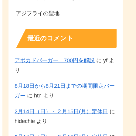
アジフライの聖地
最近のコメント
アボカドバーガー 700円を解説
に
yf
よ
り
8月18日から8月21日までの期間限定バー
ガー
に
htn
より
2月14日（日）・２月15日(月）定休日
に
hidechie
より