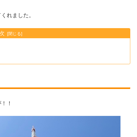
てくれました。
次
が！！