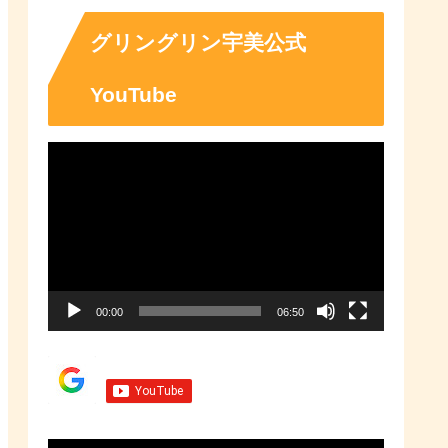
「ふるさとチョイス」なら、地域
の魅力を知ったうえで、あなたが
応援したい地域に簡単・便利にふ
グリングリン宇美公式
るさと納税で寄付ができます。
YouTube
動
画
プ
レ
ー
00:00
06:50
ヤ
ー