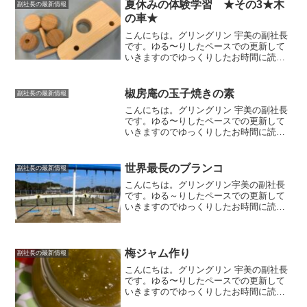
夏休みの体験学習 ★その3★木
副社長の最新情報
の車★
こんにちは。グリングリン 宇美の副社長
です。ゆる〜りしたペースでの更新して
いきますのでゆっくりしたお時間に読ん
でいただけましたら幸いです。今回は夏
休みの体験学習第3弾！木の車作りです🚙
木のくるまトリアス久山さんで開催され
椒房庵の玉子焼きの素
副社長の最新情報
ていた「木のくるまづ...
こんにちは。グリングリン 宇美の副社長
です。ゆる〜りしたペースでの更新して
いきますのでゆっくりしたお時間に読ん
でいただけましたら幸いです。「玉子焼
きの素」椒房庵（しょぼうあん）さんの
気になる商品を発見しました！「玉子焼
世界最長のブランコ
副社長の最新情報
きの素」卵2個を溶きほ...
こんにちは。グリングリン宇美の副社長
です。ゆる～りしたペースでの更新して
いきますのでゆっくりしたお時間に読ん
でいただけましたら幸いです。北九州市
立響灘緑地グリーンパーク北九州市にあ
る響灘緑地グリーンパークに行ってきま
した。ギネス世界記録™に...
梅ジャム作り
副社長の最新情報
こんにちは。グリングリン 宇美の副社長
です。ゆる〜りしたペースでの更新して
いきますのでゆっくりしたお時間に読ん
でいただけましたら幸いです。今回は私