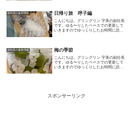
の好きな梅ジャムの作り方をご紹介しま
す。梅ジャム昨年漬けておいた梅シロッ
プを使って梅ジャムを作...
日帰り旅 呼子編
副社長の最新情報
こんにちは。グリングリン 宇美の副社長
です。ゆる〜りしたペースでの更新して
いきますのでゆっくりしたお時間に読ん
でいただけましたら幸いです。日帰りコ
ース佐賀県唐津市呼子町のイカの活き造
りを食べたいな～という目的から始ま
り、呼子の満喫旅ができた...
梅の季節
副社長の最新情報
こんにちは。グリングリン 宇美の副社長
です。ゆる〜りしたペースでの更新して
いきますのでゆっくりしたお時間に読ん
でいただけましたら幸いです。今回は私
の好きな梅のご紹介です。梅ジュース＆
梅ジャム梅の季節になると青梅を漬け込
み梅シロップを作ります...
スポンサーリンク