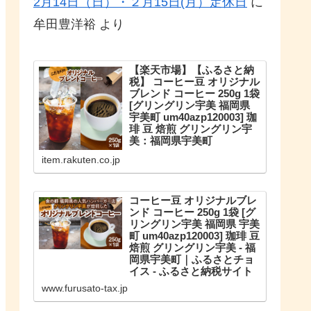
2月14日（日）・２月15日(月）定休日
に
牟田豊洋裕
より
【楽天市場】【ふるさと納
税】 コーヒー豆 オリジナル
ブレンド コーヒー 250g 1袋
[グリングリン宇美 福岡県
宇美町 um40azp120003] 珈
琲 豆 焙煎 グリングリン宇
美：福岡県宇美町
こだわりのオリジナルブレンド。
item.rakuten.co.jp
【ふるさと納税】 コーヒー豆 オリ
ジナルブレンド コーヒー 250g 1袋
珈琲 豆 焙煎 グリングリン宇美
コーヒー豆 オリジナルブレ
ンド コーヒー 250g 1袋 [グ
リングリン宇美 福岡県 宇美
町 um40azp120003] 珈琲 豆
焙煎 グリングリン宇美 - 福
岡県宇美町｜ふるさとチョ
イス - ふるさと納税サイト
福岡県宇美町のお礼の品や地域情
www.furusato-tax.jp
報を紹介。お礼の品や地域情報が
満載のふるさと納税No.1サイト