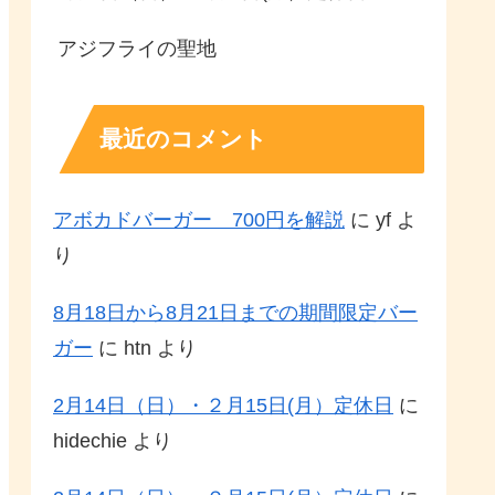
アジフライの聖地
最近のコメント
アボカドバーガー 700円を解説
に
yf
よ
り
8月18日から8月21日までの期間限定バー
ガー
に
htn
より
2月14日（日）・２月15日(月）定休日
に
hidechie
より