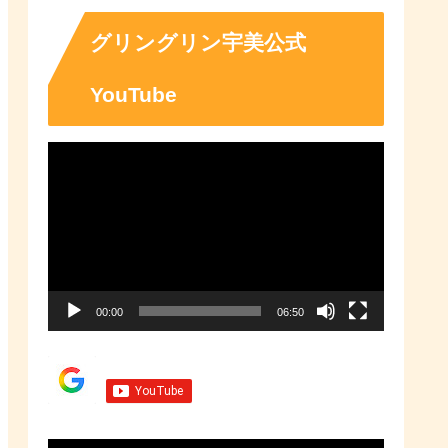
「ふるさとチョイス」なら、地域
の魅力を知ったうえで、あなたが
応援したい地域に簡単・便利にふ
グリングリン宇美公式
るさと納税で寄付ができます。
YouTube
動
画
プ
レ
ー
00:00
06:50
ヤ
ー