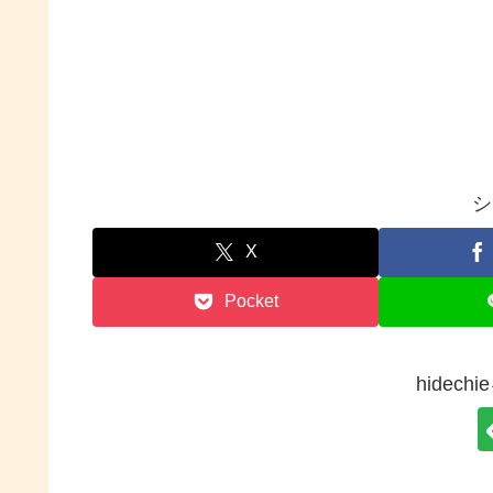
シ
X
Pocket
hidec