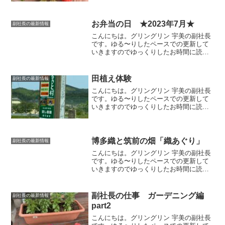
栽培数年前から自宅でプランター栽培の
ひとつにイチゴ🍓を育ています。少しず
つですが花も咲いて実もな...
お弁当の日 ★2023年7月★
副社長の最新情報
こんにちは。グリングリン 宇美の副社長
です。ゆる〜りしたペースでの更新して
いきますのでゆっくりしたお時間に読ん
でいただけましたら幸いです。今回は、
個人的なお弁当の記録のようなもので
す。7月の季節行事7月の七夕の時に作っ
田植え体験
副社長の最新情報
たお弁当🎋枝豆の天の川...
こんにちは。グリングリン 宇美の副社長
です。ゆる〜りしたペースでの更新して
いきますのでゆっくりしたお時間に読ん
でいただけましたら幸いです。今回は田
植え体験に参加してきました。正助ふる
さと村宗像市にある正助ふるさと村さん
の田植え体験に行ってき...
博多織と筑前の畑「織あぐり」
副社長の最新情報
こんにちは。グリングリン 宇美の副社長
です。ゆる〜りしたペースでの更新して
いきますのでゆっくりしたお時間に読ん
でいただけましたら幸いです。農産物直
売所宇美町にある博多織のお店 もりお
ーるさんから、敷地内に農産物直売所が
副社長の仕事 ガーデニング編
副社長の最新情報
オープンするというＤＭ...
part2
こんにちは。グリングリン 宇美の副社長