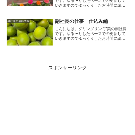
です。ゆる〜りしたペースでの更新して
いきますのでゆっくりしたお時間に読ん
でいただけましたら幸いです。今回は私
の仕事っぷりをご紹介させていただきま
す。gringrin garden店頭を彩るプランタ
副社長の仕事 仕込み編
副社長の最新情報
ーの植...
こんにちは。グリングリン 宇美の副社長
です。ゆる〜りしたペースでの更新して
いきますのでゆっくりしたお時間に読ん
でいただけましたら幸いです。今回は私
の仕事っぷりをご紹介させていただきま
す。梅の季節梅の季節になると毎年恒例
の梅シロップ作りをしま...
スポンサーリンク