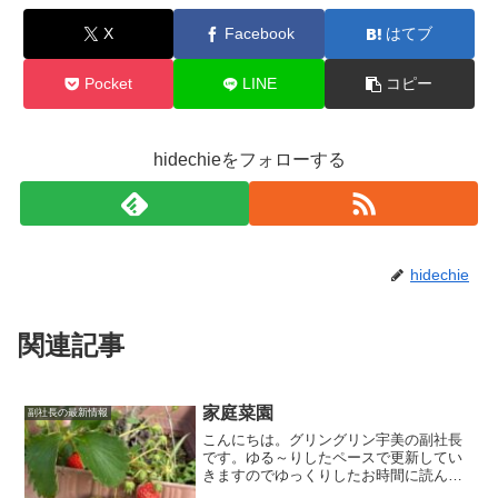
X
Facebook
はてブ
Pocket
LINE
コピー
hidechieをフォローする
hidechie
関連記事
家庭菜園
副社長の最新情報
こんにちは。グリングリン宇美の副社長
です。ゆる～りしたペースで更新してい
きますのでゆっくりしたお時間に読んで
いただけましたら幸いです。プランター