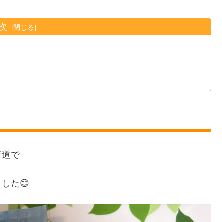
次
海道で
した😊