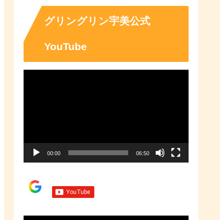
「ふるさとチョイス」なら、地域
の魅力を知ったうえで、あなたが
応援したい地域に簡単・便利にふ
グリングリン宇美公式
るさと納税で寄付ができます。
YouTube
動
画
プ
レ
ー
00:00
06:50
ヤ
ー