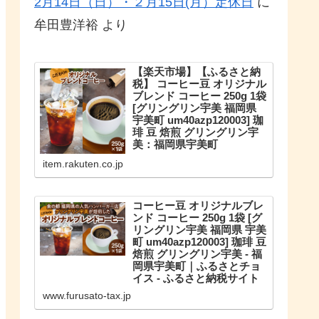
2月14日（日）・２月15日(月）定休日
に
牟田豊洋裕
より
【楽天市場】【ふるさと納
税】 コーヒー豆 オリジナル
ブレンド コーヒー 250g 1袋
[グリングリン宇美 福岡県
宇美町 um40azp120003] 珈
琲 豆 焙煎 グリングリン宇
美：福岡県宇美町
こだわりのオリジナルブレンド。
item.rakuten.co.jp
【ふるさと納税】 コーヒー豆 オリ
ジナルブレンド コーヒー 250g 1袋
珈琲 豆 焙煎 グリングリン宇美
コーヒー豆 オリジナルブレ
ンド コーヒー 250g 1袋 [グ
リングリン宇美 福岡県 宇美
町 um40azp120003] 珈琲 豆
焙煎 グリングリン宇美 - 福
岡県宇美町｜ふるさとチョ
イス - ふるさと納税サイト
福岡県宇美町のお礼の品や地域情
www.furusato-tax.jp
報を紹介。お礼の品や地域情報が
満載のふるさと納税No.1サイト