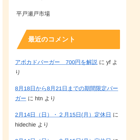
平戸瀬戸市場
最近のコメント
アボカドバーガー 700円を解説
に
yf
よ
り
8月18日から8月21日までの期間限定バー
ガー
に
htn
より
2月14日（日）・２月15日(月）定休日
に
hidechie
より