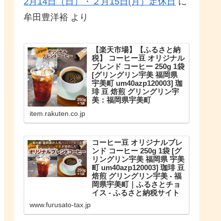
2月14日（日）・２月15日(月）定休日
に
牟田豊洋裕
より
【楽天市場】【ふるさと納
税】 コーヒー豆 オリジナル
ブレンド コーヒー 250g 1袋
[グリングリン宇美 福岡県
宇美町 um40azp120003] 珈
琲 豆 焙煎 グリングリン宇
美：福岡県宇美町
こだわりのオリジナルブレンド。
item.rakuten.co.jp
【ふるさと納税】 コーヒー豆 オリ
ジナルブレンド コーヒー 250g 1袋
珈琲 豆 焙煎 グリングリン宇美
コーヒー豆 オリジナルブレ
ンド コーヒー 250g 1袋 [グ
リングリン宇美 福岡県 宇美
町 um40azp120003] 珈琲 豆
焙煎 グリングリン宇美 - 福
岡県宇美町｜ふるさとチョ
イス - ふるさと納税サイト
福岡県宇美町のお礼の品や地域情
www.furusato-tax.jp
報を紹介。お礼の品や地域情報が
満載のふるさと納税No.1サイト