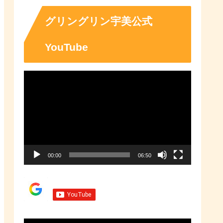
「ふるさとチョイス」なら、地域
の魅力を知ったうえで、あなたが
応援したい地域に簡単・便利にふ
グリングリン宇美公式
るさと納税で寄付ができます。
YouTube
動
画
プ
レ
ー
00:00
06:50
ヤ
ー