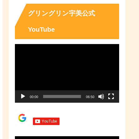
「ふるさとチョイス」なら、地域
の魅力を知ったうえで、あなたが
応援したい地域に簡単・便利にふ
グリングリン宇美公式
るさと納税で寄付ができます。
YouTube
動
画
プ
レ
ー
00:00
06:50
ヤ
ー