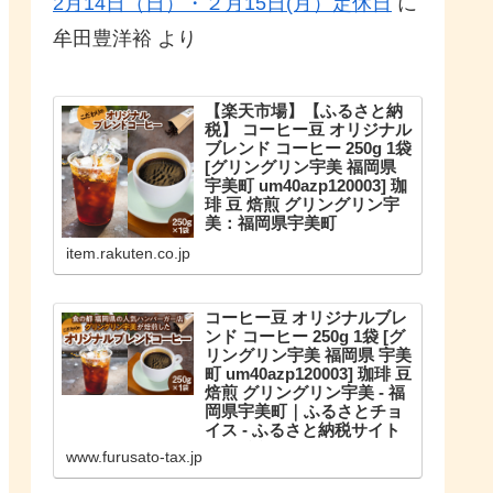
2月14日（日）・２月15日(月）定休日
に
牟田豊洋裕
より
【楽天市場】【ふるさと納
税】 コーヒー豆 オリジナル
ブレンド コーヒー 250g 1袋
[グリングリン宇美 福岡県
宇美町 um40azp120003] 珈
琲 豆 焙煎 グリングリン宇
美：福岡県宇美町
こだわりのオリジナルブレンド。
item.rakuten.co.jp
【ふるさと納税】 コーヒー豆 オリ
ジナルブレンド コーヒー 250g 1袋
珈琲 豆 焙煎 グリングリン宇美
コーヒー豆 オリジナルブレ
ンド コーヒー 250g 1袋 [グ
リングリン宇美 福岡県 宇美
町 um40azp120003] 珈琲 豆
焙煎 グリングリン宇美 - 福
岡県宇美町｜ふるさとチョ
イス - ふるさと納税サイト
福岡県宇美町のお礼の品や地域情
www.furusato-tax.jp
報を紹介。お礼の品や地域情報が
満載のふるさと納税No.1サイト