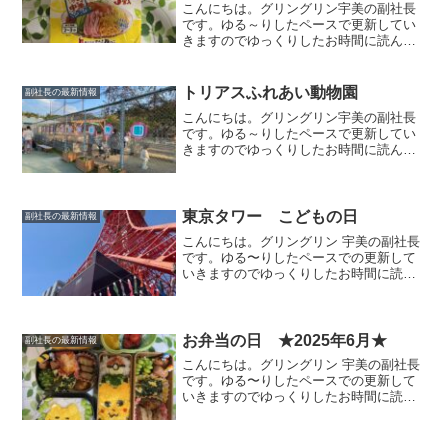
こんにちは。グリングリン宇美の副社長
です。ゆる～りしたペースで更新してい
きますのでゆっくりしたお時間に読んで
いただけましたら幸いです。さぬき麺
心 冷やし中華 プレミアムレモンちゃん
サタデープラスのひたすら試してランキ
トリアスふれあい動物園
副社長の最新情報
ングで紹介されていた「冷...
こんにちは。グリングリン宇美の副社長
です。ゆる～りしたペースで更新してい
きますのでゆっくりしたお時間に読んで
いただけましたら幸いです。ふれあい動
物園トリアス久山にある「ふれあい動物
園」に行ってきました。動物たちに直接
えさやりが出来る動物園で...
東京タワー こどもの日
副社長の最新情報
こんにちは。グリングリン 宇美の副社長
です。ゆる〜りしたペースでの更新して
いきますのでゆっくりしたお時間に読ん
でいただけましたら幸いです。今回は、
東京に住む友人が貴重な写真を送ってく
れました。こどもの日こどもの日に合わ
せた東京タワーに鯉のぼ...
お弁当の日 ★2025年6月★
副社長の最新情報
こんにちは。グリングリン 宇美の副社長
です。ゆる〜りしたペースでの更新して
いきますのでゆっくりしたお時間に読ん
でいただけましたら幸いです。今回は、
個人的なお弁当の記録のようなもので
す。季節行事6月の季節行事ではないので