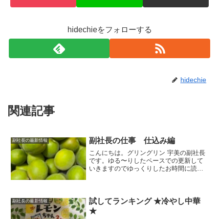
hidechieをフォローする
hidechie
関連記事
副社長の仕事 仕込み編
副社長の最新情報
こんにちは。グリングリン 宇美の副社長
です。ゆる〜りしたペースでの更新して
いきますのでゆっくりしたお時間に読ん
でいただけましたら幸いです。今回は私
の仕事っぷりをご紹介させていただきま
す。梅の季節梅の季節になると毎年恒例
の梅シロップ作りをしま...
試してランキング ★冷やし中華
副社長の最新情報
★