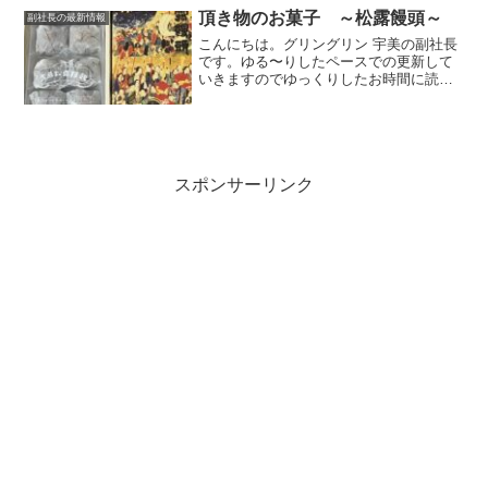
すが、学校行事で読み聞...
頂き物のお菓子 ～松露饅頭～
副社長の最新情報
こんにちは。グリングリン 宇美の副社長
です。ゆる〜りしたペースでの更新して
いきますのでゆっくりしたお時間に読ん
でいただけましたら幸いです。頂き物の
デザートのご紹介です。大原松露饅頭唐
津のお土産で大原松露饅頭を頂きました
😊薄いカステラ生地の中...
スポンサーリンク