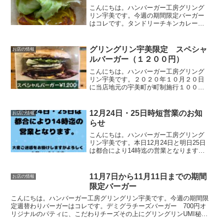
こんにちは。ハンバーガー工房グリング
リン宇美です。今週の期間限定バーガー
はコレです。タンドリーチキンカレーバ
ーガー750円オリジナルのカレーソースと
当店自慢のタンドリーチキンをバーガー
にしてみました。ピリ辛のカレーソース
グリングリン宇美限定 スペシャ
お店の情報
がクセになる逸品です...
ルバーガー（１２００円）
こんにちは。ハンバーガー工房グリング
リン宇美です。２０２０年１０月２０日
に当店地元の宇美町が町制施行１００周
年を迎えました🙌それを記念して当店で
は２０２０年１０月１日よりグリングリ
ン宇美限定のスペシャルバーガーを販売
12月24日・25日時短営業のお知
お店の情報
しております。今回はその...
らせ
こんにちは。ハンバーガー工房グリング
リン宇美です。本日12月24日と明日25日
は都合により14時迄の営業となります。
大変ご迷惑をお掛けしますがよろしくお
願いいたします。最後に最後までお読み
いただきありがとうございました。皆様
11月7日から11月11日までの期間
お店の情報
の今日が笑顔いっ...
限定バーガー
こんにちは。ハンバーガー工房グリングリン宇美です。今週の期間限
定週替わりバーガーはコレです。デミグラチーズバーガー 700円オ
リジナルのパティに、こだわりチーズその上にグリングリンUMI秘伝