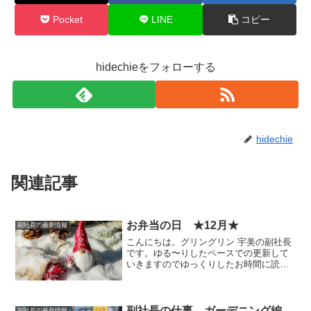
Pocket
LINE
コピー
hidechieをフォローする
hidechie
関連記事
お弁当の日 ★12月★
副社長の最新情報
こんにちは。グリングリン 宇美の副社長
です。ゆる〜りしたペースでの更新して
いきますのでゆっくりしたお時間に読ん
でいただけましたら幸いです。今回は、
個人的なお弁当の記録のようなもので
す。12月の季節行事12月はクリスマス。
サンタクロースとトナ...
副社長の仕事 ガーデニング編
副社長の最新情報