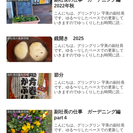
2022年秋
こんにちは。グリングリン 宇美の副社長
です。ゆる〜りしたペースでの更新して
いきますのでゆっくりしたお時間に読ん
でいただけましたら幸いです。今回は私
の仕事っぷりをご紹介させていただきま
す。gringrin garden店頭を彩るプランタ
鏡開き 2025
副社長の最新情報
ーの植...
こんにちは。グリングリン宇美の副社長
です。ゆる～りしたペースでの更新して
いきますのでゆっくりしたお時間に読ん
でいただけましたら幸いです。縁起食1月
11日 鏡開き 鏡開き（かがみびら
き）・鏡割り（かがみわり）とは、正月
に神（年神）や仏に供えた...
節分
副社長の最新情報
こんにちは。グリングリン 宇美の副社長
です。ゆる〜りしたペースでの更新して
いきますのでゆっくりしたお時間に読ん
でいただけましたら幸いです。恵方巻2月
の季節行事 節分 豆まきと恵方巻で節
分気分を味わいました👹大人は海鮮巻
き 2種類子どもたちは...
副社長の仕事 ガーデニング編
副社長の最新情報
part４
こんにちは。グリングリン 宇美の副社長
です。ゆる〜りしたペースでの更新して