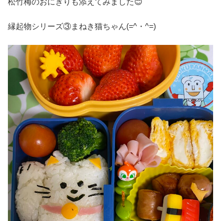
松竹梅のおにぎりも添えてみました😊
縁起物シリーズ③まねき猫ちゃん(=^・^=)