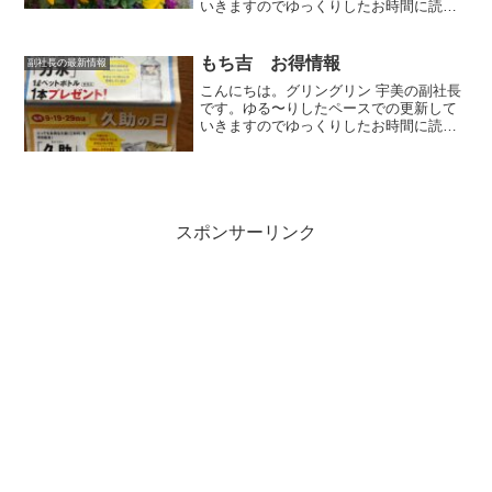
いきますのでゆっくりしたお時間に読ん
でいただけましたら幸いです。今回は私
の仕事っぷりをご紹介させていただきま
す。gringrin garden店頭を彩るプランタ
もち吉 お得情報
副社長の最新情報
ーの植...
こんにちは。グリングリン 宇美の副社長
です。ゆる〜りしたペースでの更新して
いきますのでゆっくりしたお時間に読ん
でいただけましたら幸いです。久助の日
もち吉のお得情報のチラシが入りまし
た。毎月9の付く日「久助の日」は久助
（こわれ）が特別販売 2...
スポンサーリンク