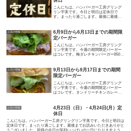
休日
こんにちは。ハンバーガー工房グリング
リン宇美です。今日と明日は定休日で
す。まったり過ごします。最後に最後ま
でお読みいただきありがとうございまし
た。皆様の今日が、笑顔いっぱいの一日
になりますように😊いってらっしゃい。
6月9日から6月13日までの期間限
お店の情報
定バーガー
こんにちは。ハンバーガー工房グリング
リン宇美です。今週の期間限定バーガー
はコレです。梅ダレチキンバーガー850円
梅好きの副社長が個人的に食べたいと考
案した期間限定バーガー。チキンカツも
あっさりと食べれてしまう梅ダレの和風
9月13日から9月17日までの期間
お店の情報
バーガーです。酸っぱ...
限定バーガー
こんにちは。ハンバーガー工房グリング
リン宇美です。今週の期間限定バーガー
はコレです。タンドリーチキンカレーバ
ーガー670円オリジナルのカレーソースと
当店自慢のタンドリーチキンをバーガー
にしてみました。ピリ辛のカレーソース
4月23日（日）・4月24日(月）定
お店の情報
がクセになる逸品です...
休日
こんにちは。ハンバーガー工房グリングリン宇美です。今日と明日は
定休日です。まったり過ごします。最後までお読みいただきありがと
うございました。皆様の今日が笑顔いっぱいの一日になりますように