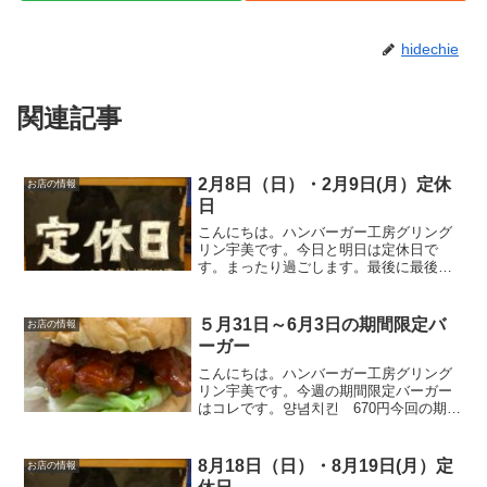
hidechie
関連記事
2月8日（日）・2月9日(月）定休
お店の情報
日
こんにちは。ハンバーガー工房グリング
リン宇美です。今日と明日は定休日で
す。まったり過ごします。最後に最後ま
でお読みいただきありがとうございまし
た。皆様の今日が、笑顔いっぱいの一日
になりますように😊いってらっしゃい。
５月31日～6月3日の期間限定バ
お店の情報
ーガー
こんにちは。ハンバーガー工房グリング
リン宇美です。今週の期間限定バーガー
はコレです。양념치킨 670円今回の期間
限定バーガーは副社長監修の最新作のバ
ーガー。「양념치킨 バーガー」です！
オリジナルの甘辛いソースとチキンで、
8月18日（日）・8月19日(月）定
お店の情報
韓国風のチキンバーガ...