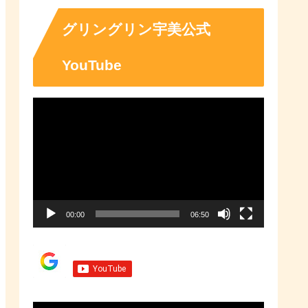
「ふるさとチョイス」なら、地域
の魅力を知ったうえで、あなたが
応援したい地域に簡単・便利にふ
グリングリン宇美公式
るさと納税で寄付ができます。
YouTube
動
画
プ
レ
ー
00:00
06:50
ヤ
ー