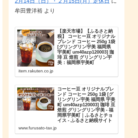
2月14日（日）・２月15日(月）定休日
に
牟田豊洋裕
より
【楽天市場】【ふるさと納
税】 コーヒー豆 オリジナル
ブレンド コーヒー 250g 1袋
[グリングリン宇美 福岡県
宇美町 um40azp120003] 珈
琲 豆 焙煎 グリングリン宇
美：福岡県宇美町
こだわりのオリジナルブレンド。
item.rakuten.co.jp
【ふるさと納税】 コーヒー豆 オリ
ジナルブレンド コーヒー 250g 1袋
珈琲 豆 焙煎 グリングリン宇美
コーヒー豆 オリジナルブレ
ンド コーヒー 250g 1袋 [グ
リングリン宇美 福岡県 宇美
町 um40azp120003] 珈琲 豆
焙煎 グリングリン宇美 - 福
岡県宇美町｜ふるさとチョ
イス - ふるさと納税サイト
福岡県宇美町のお礼の品や地域情
www.furusato-tax.jp
報を紹介。お礼の品や地域情報が
満載のふるさと納税No.1サイト