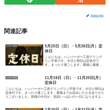
hidechie
関連記事
5月25日（日）・5月26日(月）定
お店の情報
休日
こんにちは。ハンバーガー工房グリング
リン宇美です。今日と明日は定休日で
す。まったり過ごします。最後に最後ま
でお読みいただきありがとうございまし
た。皆様の今日が、笑顔いっぱいの一日
になりますように😊いってらっしゃい。
11月19日（日）・11月20日(月）
お店の情報
定休日
こんにちは。ハンバーガー工房グリングリン宇美です。今日と明日は
定休日です。まったり過ごします。最後までお読みいただきありがと
うございました。皆様の今日が、笑顔いっぱいの一日になりますよう
に😊いってらっしゃい。
2月20日（日）・2月21日(月）定
お店の情報