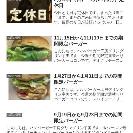
休日
今日と明日は定休日です。まったり過ご
します。またのご来店お待ちしておりま
す。皆様の今日が笑顔いっぱいの一日に
なりますように☺いってらっしゃい。
11月15日から11月19日までの期
お店の情報
間限定バーガー
こんにちは。ハンバーガー工房グリング
リン宇美です。今週の期間限定週替わり
バーガーはコレです。デミグラチーズバ
ーガー 620円オリジナルのパティに、こ
だわりチーズその上にグリングリンUMI
秘伝のデミグラスソースをかけレタスと
1月27日から1月31日までの期間
お店の情報
バンズで挟んだら美...
限定バーガー
こんにちは。ハンバーガー工房グリング
リン宇美です。今週の期間限定週替わり
バーガーはコレです。スパイシーチリチ
キンバーガー 850円オリジナルのソルト
チキンにチョイとピリ辛チリソース。レ
タスをのせればトロっと流れる出るチリ
9月19日から9月23日までの期間
お店の情報
ソース。そそられる事...
限定バーガー
こんにちは。ハンバーガー工房グリングリン宇美です。今シーズン最
後のタンドリーチキンカレーバーガーとなります😊タンドリーチキ