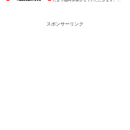
変ご迷惑をお掛けしますがよろしくお願
いいたします。最後に最後までお読みい
ただきありがとうございました。皆様の
今日が笑顔いっぱいの...
スポンサーリンク