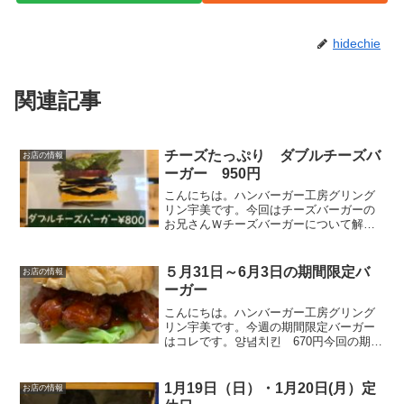
hidechie
関連記事
チーズたっぷり ダブルチーズバ
お店の情報
ーガー 950円
こんにちは。ハンバーガー工房グリング
リン宇美です。今回はチーズバーガーの
お兄さんＷチーズバーガーについて解説
します。チーズ４枚パティ２枚Ｗチーズ
バーガーの中身は、下から①特注バン
ズ ②オリジナルマヨネーズケチャッ
５月31日～6月3日の期間限定バ
お店の情報
プ ③厳選チェダーチーズ（１...
ーガー
こんにちは。ハンバーガー工房グリング
リン宇美です。今週の期間限定バーガー
はコレです。양념치킨 670円今回の期間
限定バーガーは副社長監修の最新作のバ
ーガー。「양념치킨 バーガー」です！
オリジナルの甘辛いソースとチキンで、
1月19日（日）・1月20日(月）定
お店の情報
韓国風のチキンバーガ...