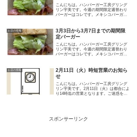
こんにちは。ハンバーガー工房グリング
リン宇美です。今週の期間限定週替わり
バーガーはコレです。メキシコバーガ
ー 750円メキシコの事に関してあまり詳
しくないグリングリン宇美のボスがメキ
シコと言えばコレと自信を持って提供す
3月3日から3月7日までの期間限
お店の情報
る期間限定週替わりバー...
定バーガー
こんにちは。ハンバーガー工房グリング
リン宇美です。今週の期間限定週替わり
バーガーはコレです。メキシコバーガ
ー 850円メキシコの事に関してあまり詳
しくないグリングリン宇美のボスがメキ
シコと言えばコレと自信を持って提供す
2月11日（火）時短営業のお知ら
お店の情報
る期間限定週替わりバー...
せ
こんにちは。ハンバーガー工房グリング
リン宇美です。2月11日（火）は都合によ
り14時迄の営業となります。ご迷惑をお
掛けしますがよろしくお願いいたしま
す。最後に最後までお読みいただきあり
がとうございました。皆様の今日が笑顔
いっぱいの一日になり...
スポンサーリンク