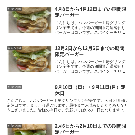
4月8日から4月12日までの期間限
お店の情報
定バーガー
こんにちは。ハンバーガー工房グリング
リン宇美です。今週の期間限定週替わり
バーガーはコレです。スパイシーチリチ
キンバーガー 850円オリジナルのソルト
チキンにチョイとピリ辛チリソース。レ
タスをのせればトロっと流れる出るチリ
12月2日から12月6日までの期間
お店の情報
ソース。そそられる事...
限定バーガー
こんにちは。ハンバーガー工房グリング
リン宇美です。今週の期間限定週替わり
バーガーはコレです。スパイシーチリチ
キンバーガー 850円オリジナルのソルト
チキンにチョイとピリ辛チリソース。レ
タスをのせればトロっと流れる出るチリ
9月10日（日）・9月11日(月）定
お店の情報
ソース。そそられる事...
休日
こんにちは。ハンバーガー工房グリングリン宇美です。今日と明日は
定休日です。まったり過ごします。最後までお読みいただきありがと
うございました。皆様の今日が、笑顔いっぱいの一日になりますよう
に😊いってらっしゃい。
2月6日から2月10日までの期間限
お店の情報
定バーガー