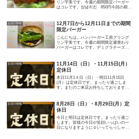
リン宇美です。今週の期間限定バーガー
はコレです。양념치킨 850円今回の期間
限定バーガーは副社長監修の最新作のバ
ーガー。「양념치킨 バーガー」です！
オリジナルの甘辛いソースとチキンで、
12月7日から12月11日までの期間
お店の情報
韓国風のチキンバーガ...
限定バーガー
こんにちは。ハンバーガー工房グリング
リン宇美です。今週の期間限定週替わり
バーガーはコレです。デミグラチーズバ
ーガー ５３０円オリジナルのパティ
に、こだわりチーズその上にグリングリ
ンUMI秘伝のデミグラスソースをかけレ
11月14日（日）・11月15日(月）
お店の情報
タスとバンズで挟んだら美...
定休日
本日11月1４日（日）・明日11月15日
(月）は定休日です。まったり過ごしま
す。またのご来店お待ちしております。
皆様の今日が笑顔いっぱいの一日になり
ますように☺いってらっしゃい。
8月28日（日）・8月29日(月）定
お店の情報
休日￼
今日と明日は定休日です。まったり過ご
します。皆様の今日が笑顔いっぱいの一
日になりますように☺いってらっしゃ
い。