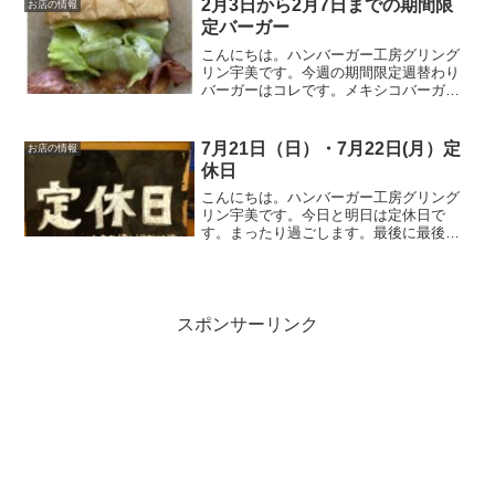
2月3日から2月7日までの期間限
お店の情報
定バーガー
こんにちは。ハンバーガー工房グリング
リン宇美です。今週の期間限定週替わり
バーガーはコレです。メキシコバーガ
ー 850円メキシコの事に関してあまり詳
しくないグリングリン宇美のボスがメキ
シコと言えばコレと自信を持って提供す
7月21日（日）・7月22日(月）定
お店の情報
る期間限定週替わりバー...
休日
こんにちは。ハンバーガー工房グリング
リン宇美です。今日と明日は定休日で
す。まったり過ごします。最後に最後ま
でお読みいただきありがとうございまし
た。皆様の今日が、笑顔いっぱいの一日
になりますように😊いってらっしゃい。
スポンサーリンク