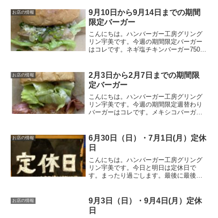
フター今までのメニューパネル新たに作
ってもらったメニューパネ...
9月10日から9月14日までの期間
お店の情報
限定バーガー
こんにちは。ハンバーガー工房グリング
リン宇美です。今週の期間限定バーガー
はコレです。ネギ塩チキンバーガー750円
当店自慢のソルトチキンにさっぱりネギ
ダレをのせた自信作。ネギダレは副社長
が試行錯誤して完成させました。この時
2月3日から2月7日までの期間限
お店の情報
期にピッタリのソース...
定バーガー
こんにちは。ハンバーガー工房グリング
リン宇美です。今週の期間限定週替わり
バーガーはコレです。メキシコバーガ
ー 850円メキシコの事に関してあまり詳
しくないグリングリン宇美のボスがメキ
シコと言えばコレと自信を持って提供す
6月30日（日）・7月1日(月）定休
お店の情報
る期間限定週替わりバー...
日
こんにちは。ハンバーガー工房グリング
リン宇美です。今日と明日は定休日で
す。まったり過ごします。最後に最後ま
でお読みいただきありがとうございまし
た。皆様の今日が、笑顔いっぱいの一日
になりますように😊いってらっしゃい。
9月3日（日）・9月4日(月）定休
お店の情報
日