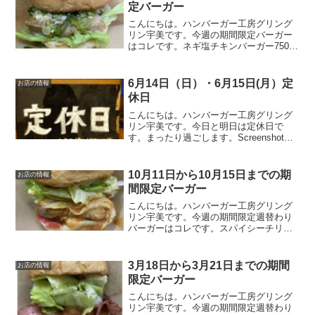
った爽やかな風味と程...
定バーガー
こんにちは。ハンバーガー工房グリング
リン宇美です。今週の期間限定バーガー
はコレです。ネギ塩チキンバーガー750円
当店自慢のソルトチキンにさっぱりネギ
ダレをのせた自信作。ネギダレは副社長
が試行錯誤して完成させました。この時
6月14日（日）・6月15日(月）定
お店の情報
期にピッタリのソース...
休日
こんにちは。ハンバーガー工房グリング
リン宇美です。今日と明日は定休日で
す。まったり過ごします。Screenshot最
後に最後までお読みいただきありがとう
ございました。皆様の今日が、笑顔いっ
ぱいの一日になりますように😊いってら
10月11日から10月15日までの期
お店の情報
っしゃい。
間限定バーガー
こんにちは。ハンバーガー工房グリング
リン宇美です。今週の期間限定週替わり
バーガーはコレです。スパイシーチリチ
キンバーガー 670円オリジナルのソルト
チキンにチョイとピリ辛チリソース。レ
タスをのせればトロっと流れる出るチリ
3月18日から3月21日までの期間
お店の情報
ソース。そそられる事...
限定バーガー
こんにちは。ハンバーガー工房グリング
リン宇美です。今週の期間限定週替わり