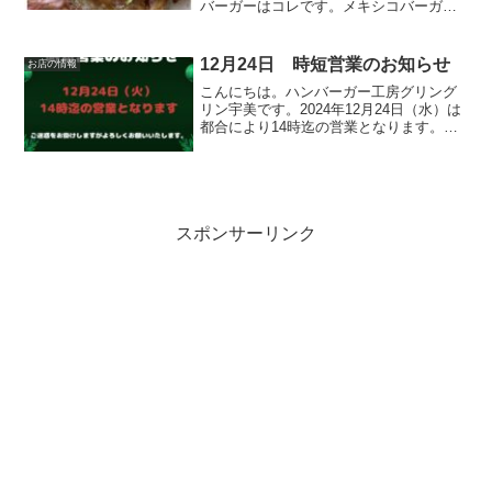
バーガーはコレです。メキシコバーガ
ー 850円メキシコの事に関してあまり詳
しくないグリングリン宇美のボスがメキ
シコと言えばコレと自信を持って提供す
12月24日 時短営業のお知らせ
お店の情報
る期間限定週替わりバー...
こんにちは。ハンバーガー工房グリング
リン宇美です。2024年12月24日（水）は
都合により14時迄の営業となります。ご
迷惑をお掛けしますがよろしくお願いい
たします。最後に最後までお読みいただ
きありがとうございました。皆様の今日
が笑顔いっぱい...
スポンサーリンク