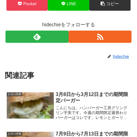
Pocket
LINE
コピー
hidechieをフォローする
hidechie
関連記事
3月8日から3月12日までの期間限
お店の情報
定バーガー
こんにちは。ハンバーガー工房グリング
リン宇美です。今週の期間限定週替わり
バーガーはコレです。レモンとガーリッ
クのチキンバーガー620円またしても副社
長監修のバーガー。ガツンと来るガーリ
ックと思いきやフレッシュなレモンを使
7月9日から7月13日までの期間限
お店の情報