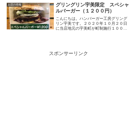
タスをのせればトロっと流れる出るチリ
グリングリン宇美限定 スペシャ
お店の情報
ソース。そそられる事...
ルバーガー（１２００円）
こんにちは。ハンバーガー工房グリング
リン宇美です。２０２０年１０月２０日
に当店地元の宇美町が町制施行１００周
年を迎えました🙌それを記念して当店で
は２０２０年１０月１日よりグリングリ
ン宇美限定のスペシャルバーガーを販売
しております。今回はその...
スポンサーリンク