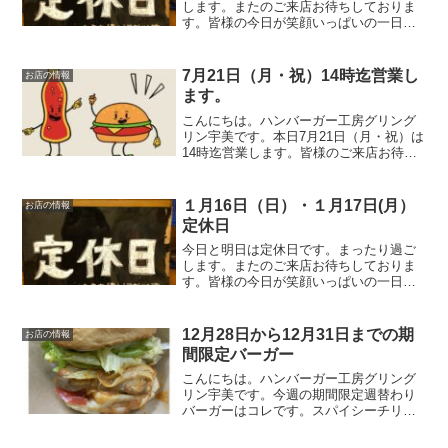
します。またのご来店お待ちしておりま
す。皆様の今日が笑顔いっぱいの一日に
なりますように☺いってらっしゃい。
7月21日（月・祝）14時迄営業し
お店の情報
ます。
こんにちは。ハンバーガー工房グリング
リン宇美です。本日7月21日（月・祝）は
14時迄営業します。皆様のご来店お待ち
しております。最後に最後までお読みい
ただきありがとうございました。皆様の
今日が、笑顔いっぱいの一日になります
１月16日（日）・１月17日(月）
お店の情報
ように😊いってらっ...
定休日
今日と明日は定休日です。まったり過ご
します。またのご来店お待ちしておりま
す。皆様の今日が笑顔いっぱいの一日に
なりますように☺いってらっしゃい。
12月28日から12月31日までの期
お店の情報
間限定バーガー
こんにちは。ハンバーガー工房グリング
リン宇美です。今週の期間限定週替わり
バーガーはコレです。スパイシーチリチ
キンバーガー 850円オリジナルのソルト
チキンにチョイとピリ辛チリソース。レ