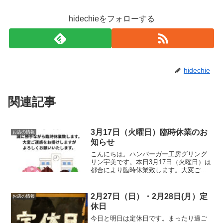
hidechieをフォローする
hidechie
関連記事
3月17日（火曜日）臨時休業のお
お店の情報
知らせ
こんにちは。ハンバーガー工房グリング
リン宇美です。本日3月17日（火曜日）は
都合により臨時休業致します。大変ご迷
惑をお掛けしますがよろしくお願いいた
します。最後に最後までお読みいただき
ありがとうございました。皆様の今日が
2月27日（日）・2月28日(月）定
お店の情報
笑顔いっぱいの一日に...
休日
今日と明日は定休日です。まったり過ご