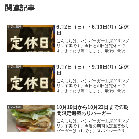
関連記事
6月2日（日）・6月3日(月）定休
お店の情報
日
こんにちは。ハンバーガー工房グリング
リン宇美です。今日と明日は定休日で
す。まったり過ごします。最後に最後ま
でお読みいただきありがとうございまし
た。皆様の今日が、笑顔いっぱいの一日
になりますように😊いってらっしゃい。
9月7日（日）・9月8日(月）定休
お店の情報
日
こんにちは。ハンバーガー工房グリング
リン宇美です。今日と明日は定休日で
す。まったり過ごします。最後に最後ま
でお読みいただきありがとうございまし
た。皆様の今日が、笑顔いっぱいの一日
になりますように😊いってらっしゃい。
10月19日から10月23日までの期
お店の情報
間限定週替わりバーガー
こんにちは。ハンバーガー工房グリング
リン宇美です。今週の期間限定週替わり
バーガーはコレです。スパイシーチリチ
キンバーガーオリジナルのソルトチキン