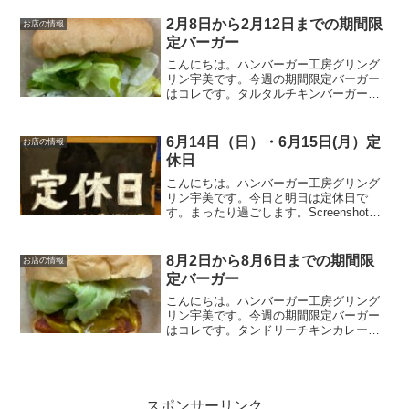
にチョイとピリ辛チリソース。レタスを
のせればトロっと流れる出るチリソー
2月8日から2月12日までの期間限
お店の情報
ス。そそられる事間違いない...
定バーガー
こんにちは。ハンバーガー工房グリング
リン宇美です。今週の期間限定バーガー
はコレです。タルタルチキンバーガー６
２０円チキンカツに具だくさんのタルタ
ルソースをそえたバーガーです。オリジ
ナルのタルタルソースには、なんと！高
6月14日（日）・6月15日(月）定
お店の情報
菜漬けが入っています！ぜ...
休日
こんにちは。ハンバーガー工房グリング
リン宇美です。今日と明日は定休日で
す。まったり過ごします。Screenshot最
後に最後までお読みいただきありがとう
ございました。皆様の今日が、笑顔いっ
ぱいの一日になりますように😊いってら
8月2日から8月6日までの期間限
お店の情報
っしゃい。
定バーガー
こんにちは。ハンバーガー工房グリング
リン宇美です。今週の期間限定バーガー
はコレです。タンドリーチキンカレーバ
ーガー670円オリジナルのカレーソースと
当店自慢のタンドリーチキンをバーガー
にしてみました。ピリ辛のカレーソース
がクセになる逸品です...
スポンサーリンク