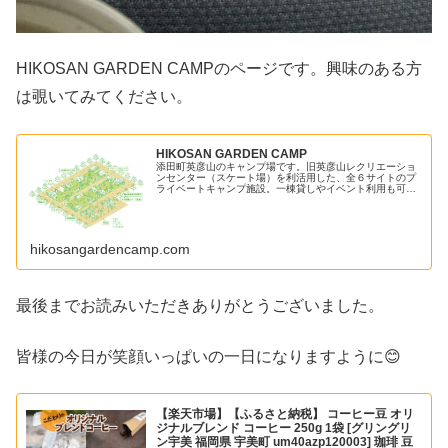
HIKOSAN GARDEN CAMPのページです。興味のある方
は覗いてみてください。
HIKOSAN GARDEN CAMP
添田町英彦山のキャンプ場です。旧英彦山レクリエーショ
ンセンター（スケート場）を利活用した、全６サイトのプ
ライベートキャンプ施設。一棟貸しやイベント利用も可能
です。
hikosangardencamp.com
最後までお読みいただきありがとうございました。
皆様の今日が笑顔いっぱいの一日になりますように😊
【楽天市場】【ふるさと納税】 コーヒー豆 オリ
ジナルブレンド コーヒー 250g 1袋 [グリングリ
ン宇美 福岡県 宇美町 um40azp120003] 珈琲 豆