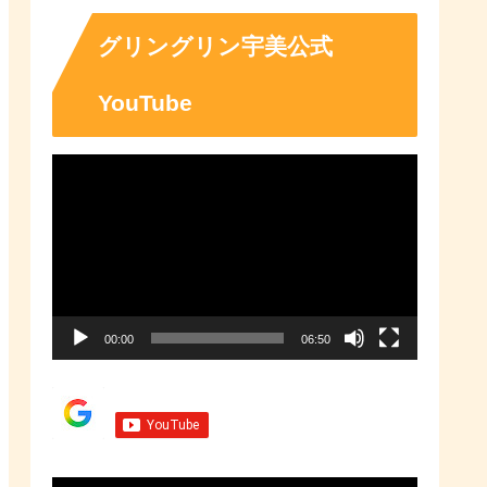
「ふるさとチョイス」なら、地域
の魅力を知ったうえで、あなたが
応援したい地域に簡単・便利にふ
グリングリン宇美公式
るさと納税で寄付ができます。
YouTube
動
画
プ
レ
ー
00:00
06:50
ヤ
ー