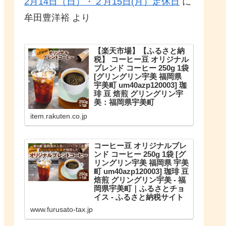
2月14日（日）・２月15日(月）定休日
に
牟田豊洋裕
より
【楽天市場】【ふるさと納
税】 コーヒー豆 オリジナル
ブレンド コーヒー 250g 1袋
[グリングリン宇美 福岡県
宇美町 um40azp120003] 珈
琲 豆 焙煎 グリングリン宇
美：福岡県宇美町
こだわりのオリジナルブレンド。
item.rakuten.co.jp
【ふるさと納税】 コーヒー豆 オリ
ジナルブレンド コーヒー 250g 1袋
珈琲 豆 焙煎 グリングリン宇美
コーヒー豆 オリジナルブレ
ンド コーヒー 250g 1袋 [グ
リングリン宇美 福岡県 宇美
町 um40azp120003] 珈琲 豆
焙煎 グリングリン宇美 - 福
岡県宇美町｜ふるさとチョ
イス - ふるさと納税サイト
福岡県宇美町のお礼の品や地域情
www.furusato-tax.jp
報を紹介。お礼の品や地域情報が
満載のふるさと納税No.1サイト