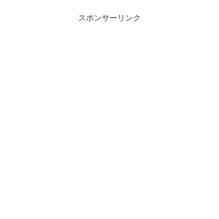
「大谷翔平ものがたり」が出...
スポンサーリンク