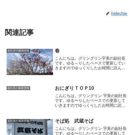
hidechie
関連記事
春
副社長の最新情報
こんにちは。グリングリン宇美の副社長
です。ゆる～りしたペースで更新してい
きますのでゆっくりしたお時間に読んで
いただけましたら幸いです。春の景色春
を感じる景色。チューリップが咲いたり
ネモフィラが咲いたりつくしを見つけた
り桜も咲いて春の気分を味...
おにぎりＴＯＰ10
副社長の最新情報
こんにちは。グリングリン 宇美の副社長
です。ゆる〜りしたペースでの更新して
いきますのでゆっくりしたお時間に読ん
でいただけましたら幸いです。おにぎり
の具我が家のおにぎりの具をランキング
してみました😊笑。第10位・・・高菜お
そば処 武蔵そば
副社長の最新情報
にぎり第9位・・・枝...
こんにちは。グリングリン 宇美の副社長
です。ゆる〜りしたペースでの更新して