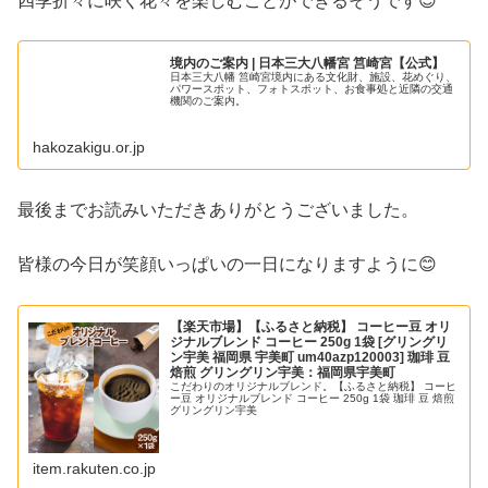
四季折々に咲く花々を楽しむことができるそうです😊
境内のご案内 | 日本三大八幡宮 筥崎宮【公式】
日本三大八幡 筥崎宮境内にある文化財、施設、花めぐり、
パワースポット、フォトスポット、お食事処と近隣の交通
機関のご案内。
hakozakigu.or.jp
最後までお読みいただきありがとうございました。
皆様の今日が笑顔いっぱいの一日になりますように😊
【楽天市場】【ふるさと納税】 コーヒー豆 オリ
ジナルブレンド コーヒー 250g 1袋 [グリングリ
ン宇美 福岡県 宇美町 um40azp120003] 珈琲 豆
焙煎 グリングリン宇美：福岡県宇美町
こだわりのオリジナルブレンド。【ふるさと納税】 コーヒ
ー豆 オリジナルブレンド コーヒー 250g 1袋 珈琲 豆 焙煎
グリングリン宇美
item.rakuten.co.jp