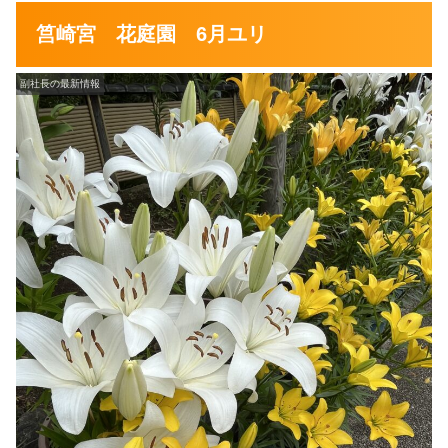
筥崎宮 花庭園 6月ユリ
副社長の最新情報