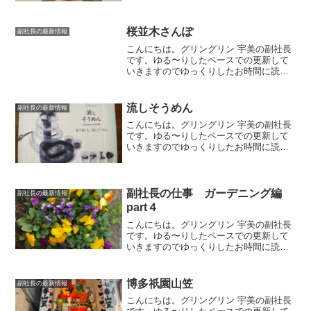
絵本のご紹介と個人的なお弁当の記録の
ようなものです。パンどろぼう子どもた
ちに絵本を読み聞かせし...
桜並木さんぽ
副社長の最新情報
こんにちは。グリングリン 宇美の副社長
です。ゆる〜りしたペースでの更新して
いきますのでゆっくりしたお時間に読ん
でいただけましたら幸いです。桜並木春
は桜が満開の道がいろいろ🚗🌸いくつか
ご紹介させていただきます。雑餉隈の桜
流しそうめん
副社長の最新情報
並木通りビック宇美店の...
こんにちは。グリングリン 宇美の副社長
です。ゆる〜りしたペースでの更新して
いきますのでゆっくりしたお時間に読ん
でいただけましたら幸いです。流しそう
めん始めました毎年恒例の「流しそうめ
ん始めました😊「家で楽しむ流しそうめ
んマシーン」の季節です...
副社長の仕事 ガーデニング編
副社長の最新情報
part４
こんにちは。グリングリン 宇美の副社長
です。ゆる〜りしたペースでの更新して
いきますのでゆっくりしたお時間に読ん
でいただけましたら幸いです。今回は私
の仕事っぷりをご紹介させていただきま
す。gringrin garden店頭を彩るプランタ
博多祇園山笠
副社長の最新情報
ーの植...
こんにちは。グリングリン 宇美の副社長