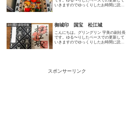
です。ゆる〜りしたペースでの更新して
いきますのでゆっくりしたお時間に読ん
でいただけましたら幸いです。飾り山山
笠の飾り山を見る機会がありました。博
多駅にて十三番山笠 表「いざ、鎌倉」
十三番山笠 見送り「報...
御城印 国宝 松江城
副社長の最新情報
こんにちは。グリングリン 宇美の副社長
です。ゆる〜りしたペースでの更新して
いきますのでゆっくりしたお時間に読ん
でいただけましたら幸いです。国宝 松
江城日本の国宝に指定されているお城
は、天守が現存する「国宝五城」（姫路
城、彦根城、松本城、犬山...
スポンサーリンク