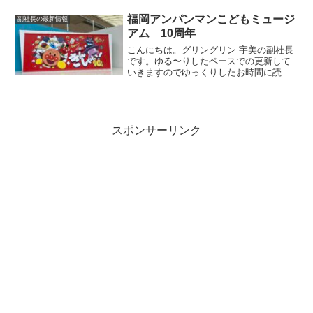
少年科学館福岡県青少年科学館で夏の特
別展「忍びの里」というコーナーがあっ
福岡アンパンマンこどもミュージ
副社長の最新情報
たので行ってきました😊...
アム 10周年
こんにちは。グリングリン 宇美の副社長
です。ゆる〜りしたペースでの更新して
いきますのでゆっくりしたお時間に読ん
でいただけましたら幸いです。アンパン
マンミュージアムに行ってきました😊10
周年福岡アンパンマンこどもミュージア
ムが10周年だそうで...
スポンサーリンク