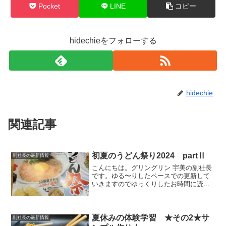
Pocket
LINE
コピー
hidechieをフォローする
hidechie
関連記事
初夏のうどん祭り2024 partⅡ
副社長の最新情報
こんにちは。グリングリン 宇美の副社長
です。ゆる〜りしたペースでの更新して
いきますのでゆっくりしたお時間に読ん
でいただけましたら幸いです。先日、毎
年恒例のラジオ局FM福岡モーニングジャ
ムとウエストうどんのコラボ企画期間限
定うどんを食べてきま...
夏休みの体験学習 ★その2★サ
副社長の最新情報