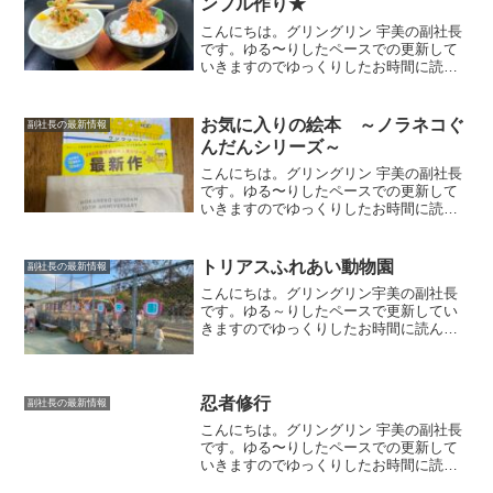
ンプル作り★
こんにちは。グリングリン 宇美の副社長
です。ゆる〜りしたペースでの更新して
いきますのでゆっくりしたお時間に読ん
でいただけましたら幸いです。今回は夏
休みの体験学習として、サンプル作りに
参加してきました。イクラ丼と納豆ご飯
お気に入りの絵本 ～ノラネコぐ
副社長の最新情報
いくつか体験ができる商...
んだんシリーズ～
こんにちは。グリングリン 宇美の副社長
です。ゆる〜りしたペースでの更新して
いきますのでゆっくりしたお時間に読ん
でいただけましたら幸いです。今回はま
た好きな絵本を購入できてウキウキ気分
です。ノラネコぐんだんうみのたび2022
トリアスふれあい動物園
副社長の最新情報
年11月に新刊が発...
こんにちは。グリングリン宇美の副社長
です。ゆる～りしたペースで更新してい
きますのでゆっくりしたお時間に読んで
いただけましたら幸いです。ふれあい動
物園トリアス久山にある「ふれあい動物
園」に行ってきました。動物たちに直接
えさやりが出来る動物園で...
忍者修行
副社長の最新情報
こんにちは。グリングリン 宇美の副社長
です。ゆる〜りしたペースでの更新して
いきますのでゆっくりしたお時間に読ん
でいただけましたら幸いです。福岡県青