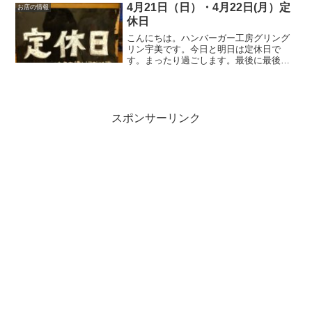
になりますように😊いってらっしゃい。
4月21日（日）・4月22日(月）定
お店の情報
休日
こんにちは。ハンバーガー工房グリング
リン宇美です。今日と明日は定休日で
す。まったり過ごします。最後に最後ま
でお読みいただきありがとうございまし
た。皆様の今日が、笑顔いっぱいの一日
になりますように😊いってらっしゃい。
スポンサーリンク