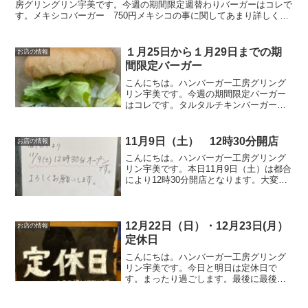
房グリングリン宇美です。今週の期間限定週替わりバーガーはコレで
す。メキシコバーガー 750円メキシコの事に関してあまり詳しくな
いグリングリン宇美のボスがメキシコと言えばコレと自信...
１月25日から１月29日までの期
お店の情報
間限定バーガー
こんにちは。ハンバーガー工房グリング
リン宇美です。今週の期間限定バーガー
はコレです。タルタルチキンバーガー６
２０円チキンカツに具だくさんのタルタ
ルソースをそえたバーガーです。オリジ
ナルのタルタルソースには、なんと！高
11月9日（土） 12時30分開店
お店の情報
菜漬けが入っています！ぜ...
こんにちは。ハンバーガー工房グリング
リン宇美です。本日11月9日（土）は都合
により12時30分開店となります。大変ご
迷惑をお掛けしますがよろしくお願いい
たします。最後に最後までお読みいただ
きありがとうございました。皆様の今日
が笑顔いっぱいの...
12月22日（日）・12月23日(月）
お店の情報
定休日
こんにちは。ハンバーガー工房グリング
リン宇美です。今日と明日は定休日で
す。まったり過ごします。最後に最後ま
でお読みいただきありがとうございまし
た。皆様の今日が、笑顔いっぱいの一日