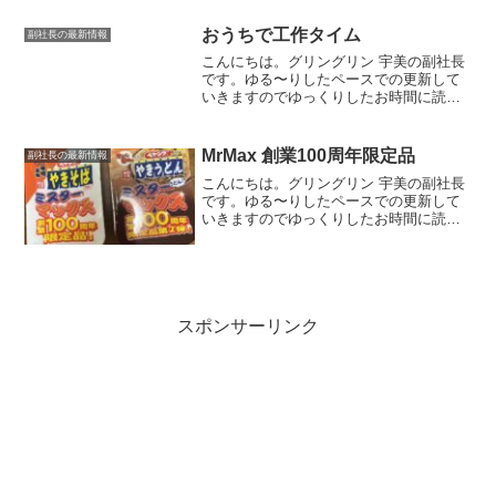
す。季節行事6月の季節行事ではないので
すが、学校行事で読み聞...
おうちで工作タイム
副社長の最新情報
こんにちは。グリングリン 宇美の副社長
です。ゆる〜りしたペースでの更新して
いきますのでゆっくりしたお時間に読ん
でいただけましたら幸いです。今回は雨
の日に工作キットを使っておうち時間を
楽しみました。ミニゲームキットまず
MrMax 創業100周年限定品
副社長の最新情報
は、100均ダイソーさん...
こんにちは。グリングリン 宇美の副社長
です。ゆる〜りしたペースでの更新して
いきますのでゆっくりしたお時間に読ん
でいただけましたら幸いです。【100周年
限定品】ペヤング 焼きうどん 焼きそば
ミスターマックスとペヤングがコラボし
た商品 焼きそば...
スポンサーリンク