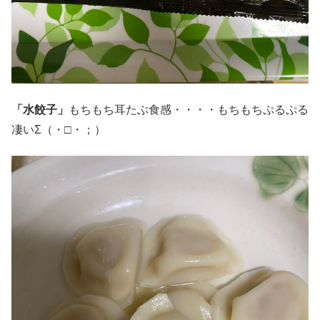
「水餃子」
もちもち耳たぶ食感・・・・もちもちぷるぷる
凄いΣ（・□・；）