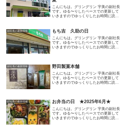
こんにちは。グリングリン 宇美の副社長
です。ゆる〜りしたペースでの更新して
いきますのでゆっくりしたお時間に読ん
でいただけましたら幸いです。2022年夏
の感謝祭宇美町にある博多織のお店 も
りおーるさんからイベント情報のＤＭが
もち吉 久助の日
副社長の最新情報
届いたので行ってき...
こんにちは。グリングリン 宇美の副社長
です。ゆる〜りしたペースでの更新して
いきますのでゆっくりしたお時間に読ん
でいただけましたら幸いです。今回は、
もち吉さんの久助の日に行ってきまし
た。久助の日久助の日とは９の付く日つ
まり、９日、１９日、２９...
野田製菓本舗
副社長の最新情報
こんにちは。グリングリン 宇美の副社長
です。ゆる〜りしたペースでの更新して
いきますのでゆっくりしたお時間に読ん
でいただけましたら幸いです。野田の黒
棒以前頂いたお菓子の「野田の黒棒」が
美味しかったので、販売されている野田
製菓本舗さんへ行ってき...
お弁当の日 ★2025年6月★
副社長の最新情報
こんにちは。グリングリン 宇美の副社長
です。ゆる〜りしたペースでの更新して
いきますのでゆっくりしたお時間に読ん
でいただけましたら幸いです。今回は、
個人的なお弁当の記録のようなもので