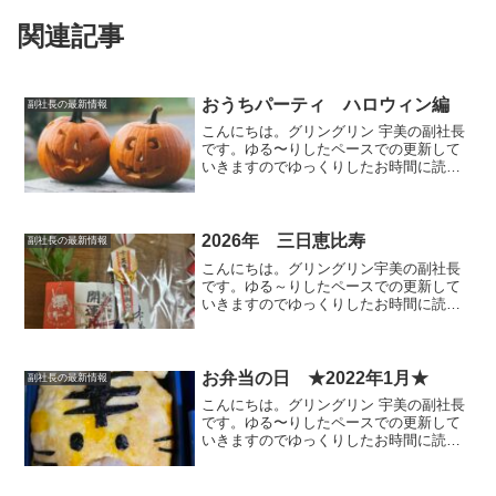
関連記事
おうちパーティ ハロウィン編
副社長の最新情報
こんにちは。グリングリン 宇美の副社長
です。ゆる〜りしたペースでの更新して
いきますのでゆっくりしたお時間に読ん
でいただけましたら幸いです。我が家の
ハロウィンパーティー今日は我が家のお
うちパーティーのひとつ、ハロウィンパ
ーティーをご紹介します...
2026年 三日恵比寿
副社長の最新情報
こんにちは。グリングリン宇美の副社長
です。ゆる～りしたペースでの更新して
いきますのでゆっくりしたお時間に読ん
でいただけましたら幸いです。宇美八幡
宮毎年恒例の宇美八幡宮の三日恵比寿に
行ってきました。今年も～開運招福😊良
い年になりますように😊最...
お弁当の日 ★2022年1月★
副社長の最新情報
こんにちは。グリングリン 宇美の副社長
です。ゆる〜りしたペースでの更新して
いきますのでゆっくりしたお時間に読ん
でいただけましたら幸いです。今回は、
個人的なお弁当の記録のようなもので
す。お正月今年は寅年なので新年初のお