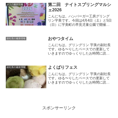
弁当は「トラ弁当🐯」縁起...
第二回 ナイトスプリングマルシ
ボスの最新情報
ェ2026
こんにちは。ハンバーガー工房グリング
リン宇美です。今回は4月4日（土）と5日
（日）に宇美町の早見児童公園で開催さ
れる宇美町最大級の屋外マルシェのお知
らせです。楽しむっ隊プレゼンツ楽しい
ステージイベントや飲食ブース等々盛り
おやつタイム
副社長の最新情報
だくさんのマルシェの...
こんにちは。グリングリン 宇美の副社長
です。ゆる〜りしたペースでの更新して
いきますのでゆっくりしたお時間に読ん
でいただけましたら幸いです。ワッフル
＆スコーン何度もご来店いただいている
お客様からお菓子をいただきました😊コ
よくばりフェス
副社長の最新情報
ーヒー☕と一緒にいただ...
こんにちは。グリングリン 宇美の副社長
です。ゆる〜りしたペースでの更新して
いきますのでゆっくりしたお時間に読ん
でいただけましたら幸いです。サーティ
ワン ポップ10サーティーワンアイスク
リームで開催されていた「よくばりフェ
ス」今回はR7.6....
スポンサーリンク