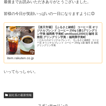
最後までお読みいただきありがとうございました。
皆様の今日が笑顔いっぱいの一日になりますように😊
【楽天市場】【ふるさと納税】 コーヒー豆 オリ
ジナルブレンド コーヒー 250g 1袋 [グリングリ
ン宇美 福岡県 宇美町 um40azp120003] 珈琲 豆
焙煎 グリングリン宇美：福岡県宇美町
こだわりのオリジナルブレンド。【ふるさと納税】 コーヒ
ー豆 オリジナルブレンド コーヒー 250g 1袋 珈琲 豆 焙煎
グリングリン宇美
item.rakuten.co.jp
いってらっしゃい。
副社長の最新情報
スポンサーリンク