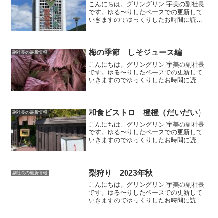
こんにちは。グリングリン 宇美の副社長
です。ゆる〜りしたペースでの更新して
いきますのでゆっくりしたお時間に読ん
でいただけましたら幸いです。道の駅ひ
こさん道の駅ひこさんに寄ってみまし
た。やまびこうどんさんでランチ。ピリ
ッとくせになる味「紅ショ...
梅の季節 しそジュース編
副社長の最新情報
こんにちは。グリングリン 宇美の副社長
です。ゆる〜りしたペースでの更新して
いきますのでゆっくりしたお時間に読ん
でいただけましたら幸いです。今回はし
そジュースのご紹介です。しそジュース
梅の季節になると毎年恒例の梅シロップ
作りをします。「副社長...
和食ビストロ 橙橙（だいだい）
副社長の最新情報
こんにちは。グリングリン 宇美の副社長
です。ゆる〜りしたペースでの更新して
いきますのでゆっくりしたお時間に読ん
でいただけましたら幸いです。先日、マ
マ友と久しぶりにランチに行ってきまし
た。和食ビストロ 橙橙（だいだい）い
ろいろなメニューがあり...
梨狩り 2023年秋
副社長の最新情報
こんにちは。グリングリン 宇美の副社長
です。ゆる〜りしたペースでの更新して
いきますのでゆっくりしたお時間に読ん
でいただけましたら幸いです。梨狩り我
が家の恒例行事となった秋の味覚狩りの