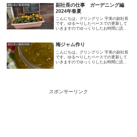
ひとつ「梨狩り」に行ってきました😊梨
副社長の仕事 ガーデニング編
副社長の最新情報
園の方から『下に引っ張...
2024年春夏
こんにちは。グリングリン 宇美の副社長
です。ゆる〜りしたペースでの更新して
いきますのでゆっくりしたお時間に読ん
でいただけましたら幸いです。今回は私
の仕事っぷりをご紹介させていただきま
す。gringrin garden店頭を彩るプランタ
梅ジャム作り
副社長の最新情報
ーの花...
こんにちは。グリングリン 宇美の副社長
です。ゆる〜りしたペースでの更新して
いきますのでゆっくりしたお時間に読ん
でいただけましたら幸いです。今回は私
の好きな梅ジャムの作り方をご紹介しま
す。梅ジャム昨年漬けておいた梅シロッ
プを使って梅ジャムを作...
スポンサーリンク