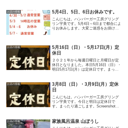
ーガー ５３０円オリジナルのパティ
に、こだわりチーズその上にグリングリ
ンUMI秘伝のデミグラスソースをかけレ
5月4日、5日、6日お休みです。
お店の情報
タスとバンズで挟んだら美...
こんにちは。ハンバーガー工房グリング
リン宇美です。5月4日～6日まで都合によ
りお休みします。大変ご迷惑をお掛けし
ますがよろしくお願いいたします。最後
に最後までお読みいただきありがとうご
ざいました。皆様の今日が笑顔いっぱい
の一日になりますよう...
5月16日（日）・5月17日(月）定
お店の情報
休日
２０２１年から毎週日曜日と月曜日が定
休日となりました。本日5月16日（日）・
明日5月17日(月）は定休日です。まった
り過ごします。またのご来店お待ちして
おります。皆様の今日が笑顔いっぱいの
一日になりますように☺いってらっしゃ
3月8日（日）・3月9日(月）定休
お店の情報
い。
日
こんにちは。ハンバーガー工房グリング
リン宇美です。今日と明日は定休日で
す。まったり過ごします。Screenshot最
後に最後までお読みいただきありがとう
ございました。皆様の今日が、笑顔いっ
ぱいの一日になりますように😊いってら
家族風呂温泉 山ぼうし
お店の情報
っしゃい。