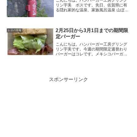
こんにちは。ハンバーガー工房グリング
リン宇美 ボスです。先日、佐賀県に有
る隠れ家的な温泉、家族風呂温泉 山ぼう
しに行ってきました😊離れスタイルの貸
切風呂郵便ポストの看板？を目印に坂を
下ると、風情のある温泉の受付が見えて
きました。温泉はすべて...
2月25日から3月1日までの期間限
お店の情報
定バーガー
こんにちは。ハンバーガー工房グリング
リン宇美です。今週の期間限定週替わり
バーガーはコレです。メキシコバーガ
ー 750円メキシコの事に関してあまり詳
しくないグリングリン宇美のボスがメキ
シコと言えばコレと自信を持って提供す
る期間限定週替わりバー...
スポンサーリンク