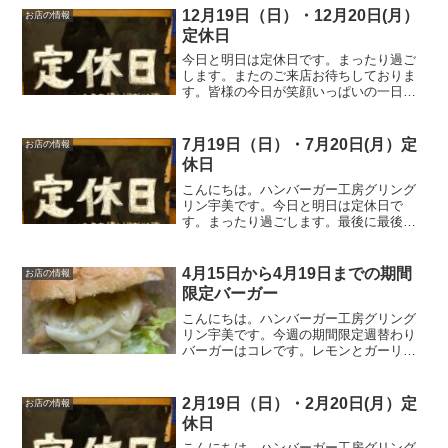
12月19日（日）・12月20日(月）
お店の情報
定休日
今日と明日は定休日です。まったり過ご
します。またのご来店お待ちしておりま
す。皆様の今日が笑顔いっぱいの一日に
なりますように☺いってらっしゃい。
7月19日（日）・7月20日(月）定
お店の情報
休日
こんにちは。ハンバーガー工房グリング
リン宇美です。今日と明日は定休日で
す。まったり過ごします。最後に最後ま
でお読みいただきありがとうございまし
た。皆様の今日が、笑顔いっぱいの一日
になりますように😊いってらっしゃい。
4月15日から4月19日までの期間
お店の情報
限定バーガー
こんにちは。ハンバーガー工房グリング
リン宇美です。今週の期間限定週替わり
バーガーはコレです。レモンとガーリッ
クのチキンバーガー850円またしても副社
長監修のバーガー。ガツンと来るガーリ
ックと思いきやフレッシュなレモンを使
2月19日（日）・2月20日(月）定
お店の情報
った爽やかな風味と程...
休日
こんにちは。ハンバーガー工房グリング