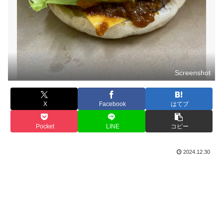
Screenshot
X
Facebook
はてブ
Pocket
LINE
コピー
2024.12.30