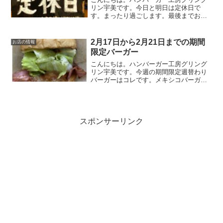
リン宇美です。今日と明日は定休日で
す。まったり過ごします。最後までお読
みいただきありがとうございました。皆
様の今日が笑顔いっぱいの一日になりま
すように😊いってらっしゃい。
2月17日から2月21日までの期間
お店の情報
限定バーガー
こんにちは。ハンバーガー工房グリング
リン宇美です。今週の期間限定週替わり
バーガーはコレです。メキシコバーガ
ー 850円メキシコの事に関してあまり詳
しくないグリングリン宇美のボスがメキ
シコと言えばコレと自信を持って提供す
る期間限定週替わりバー...
スポンサーリンク