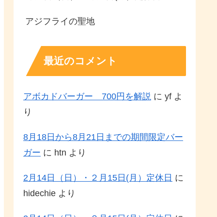
アジフライの聖地
最近のコメント
アボカドバーガー 700円を解説
に
yf
よ
り
8月18日から8月21日までの期間限定バー
ガー
に
htn
より
2月14日（日）・２月15日(月）定休日
に
hidechie
より