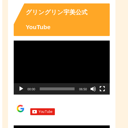
「ふるさとチョイス」なら、地域
の魅力を知ったうえで、あなたが
応援したい地域に簡単・便利にふ
グリングリン宇美公式
るさと納税で寄付ができます。
YouTube
動
画
プ
レ
ー
00:00
06:50
ヤ
ー