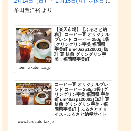
2月14日（日）・２月15日(月）定休日
に
牟田豊洋裕
より
【楽天市場】【ふるさと納
税】 コーヒー豆 オリジナル
ブレンド コーヒー 250g 1袋
[グリングリン宇美 福岡県
宇美町 um40azp120003] 珈
琲 豆 焙煎 グリングリン宇
美：福岡県宇美町
こだわりのオリジナルブレンド。
item.rakuten.co.jp
【ふるさと納税】 コーヒー豆 オリ
ジナルブレンド コーヒー 250g 1袋
珈琲 豆 焙煎 グリングリン宇美
コーヒー豆 オリジナルブレ
ンド コーヒー 250g 1袋 [グ
リングリン宇美 福岡県 宇美
町 um40azp120003] 珈琲 豆
焙煎 グリングリン宇美 - 福
岡県宇美町｜ふるさとチョ
イス - ふるさと納税サイト
福岡県宇美町のお礼の品や地域情
www.furusato-tax.jp
報を紹介。お礼の品や地域情報が
満載のふるさと納税No.1サイト