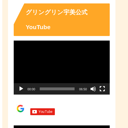
「ふるさとチョイス」なら、地域
の魅力を知ったうえで、あなたが
応援したい地域に簡単・便利にふ
グリングリン宇美公式
るさと納税で寄付ができます。
YouTube
動
画
プ
レ
ー
00:00
06:50
ヤ
ー