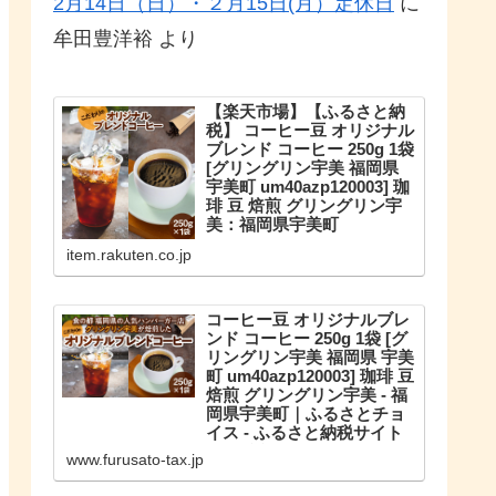
2月14日（日）・２月15日(月）定休日
に
牟田豊洋裕
より
【楽天市場】【ふるさと納
税】 コーヒー豆 オリジナル
ブレンド コーヒー 250g 1袋
[グリングリン宇美 福岡県
宇美町 um40azp120003] 珈
琲 豆 焙煎 グリングリン宇
美：福岡県宇美町
こだわりのオリジナルブレンド。
item.rakuten.co.jp
【ふるさと納税】 コーヒー豆 オリ
ジナルブレンド コーヒー 250g 1袋
珈琲 豆 焙煎 グリングリン宇美
コーヒー豆 オリジナルブレ
ンド コーヒー 250g 1袋 [グ
リングリン宇美 福岡県 宇美
町 um40azp120003] 珈琲 豆
焙煎 グリングリン宇美 - 福
岡県宇美町｜ふるさとチョ
イス - ふるさと納税サイト
福岡県宇美町のお礼の品や地域情
www.furusato-tax.jp
報を紹介。お礼の品や地域情報が
満載のふるさと納税No.1サイト