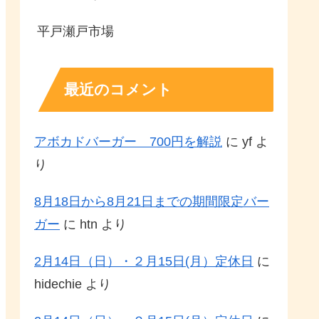
平戸瀬戸市場
最近のコメント
アボカドバーガー 700円を解説
に
yf
よ
り
8月18日から8月21日までの期間限定バー
ガー
に
htn
より
2月14日（日）・２月15日(月）定休日
に
hidechie
より