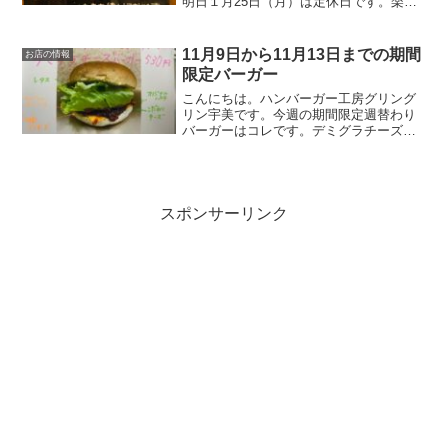
明日１月25日（月）は定休日です。楽し
く過ごします😊またのご来店お待ちして
おります。皆様の今日が笑顔いっぱいの
一日になりますように☺いってらっしゃ
11月9日から11月13日までの期間
お店の情報
い。
限定バーガー
こんにちは。ハンバーガー工房グリング
リン宇美です。今週の期間限定週替わり
バーガーはコレです。デミグラチーズバ
ーガー ５３０円オリジナルのパティ
に、こだわりチーズその上にグリングリ
ンUMI秘伝のデミグラスソースをかけレ
タスとバンズで挟んだら美...
スポンサーリンク