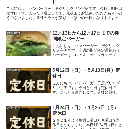
日
こんにちは。ハンバーガー工房グリングリン宇美です。今日と明日は
定休日です。まったり過ごします。最後までお読みいただきありがと
うございました。皆様の今日が笑顔いっぱいの一日になりますように
😊いってらっしゃい。
12月13日から12月17日までの期
お店の情報
間限定バーガー
こんにちは。ハンバーガー工房グリング
リン宇美です。今週の期間限定週替わり
バーガーはコレです。デミグラチーズバ
ーガー 620円オリジナルのパティに、こ
だわりチーズその上にグリングリンUMI
秘伝のデミグラスソースをかけレタスと
5月12日（日）・5月13日(月）定
お店の情報
バンズで挟んだら美...
休日
こんにちは。ハンバーガー工房グリング
リン宇美です。今日と明日は定休日で
す。まったり過ごします。最後に最後ま
でお読みいただきありがとうございまし
た。皆様の今日が、笑顔いっぱいの一日
になりますように😊いってらっしゃい。
1月24日（日）・1月25日（月）
お店の情報
定休日
２０２１年より毎週日曜日と月曜日が定
休日となりました。本日1月24日（日）と