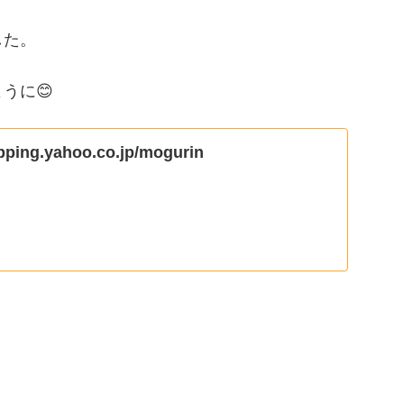
した。
うに😊
opping.yahoo.co.jp/mogurin