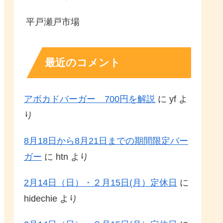
平戸瀬戸市場
最近のコメント
アボカドバーガー 700円を解説
に
yf
よ
り
8月18日から8月21日までの期間限定バー
ガー
に
htn
より
2月14日（日）・２月15日(月）定休日
に
hidechie
より