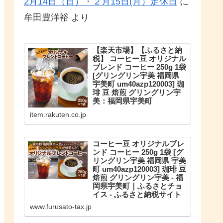
2月14日（日）・２月15日(月）定休日
に
牟田豊洋裕
より
【楽天市場】【ふるさと納
税】 コーヒー豆 オリジナル
ブレンド コーヒー 250g 1袋
[グリングリン宇美 福岡県
宇美町 um40azp120003] 珈
琲 豆 焙煎 グリングリン宇
美：福岡県宇美町
こだわりのオリジナルブレンド。
item.rakuten.co.jp
【ふるさと納税】 コーヒー豆 オリ
ジナルブレンド コーヒー 250g 1袋
珈琲 豆 焙煎 グリングリン宇美
コーヒー豆 オリジナルブレ
ンド コーヒー 250g 1袋 [グ
リングリン宇美 福岡県 宇美
町 um40azp120003] 珈琲 豆
焙煎 グリングリン宇美 - 福
岡県宇美町｜ふるさとチョ
イス - ふるさと納税サイト
福岡県宇美町のお礼の品や地域情
www.furusato-tax.jp
報を紹介。お礼の品や地域情報が
満載のふるさと納税No.1サイト