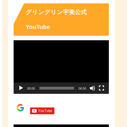
「ふるさとチョイス」なら、地域
の魅力を知ったうえで、あなたが
応援したい地域に簡単・便利にふ
グリングリン宇美公式
るさと納税で寄付ができます。
YouTube
動
画
プ
レ
ー
00:00
06:50
ヤ
ー